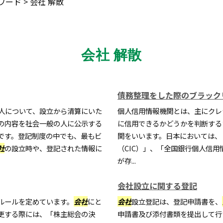
ワード
>
会社 解散
会社 解散
債務整理をした際のブラック
人について、設立から清算にいた
個人信用情報機関とは、主にクレ
の内容を社会一般の人に公示する
に信用できるかどうかを判断する
です。登記制度の中でも、最もビ
関をいいます。日本においては、
社
の設立時や、登記された情報に
（CIC）」、「全国銀行個人信用
が存...
会社設立に関する登記
ルールを定めています。
会社
にと
会社
設立登記は、登記申請書を、
更する際には、「株主総会の決
申請書及び添付書類を提出して行