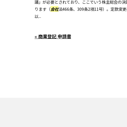
議」が必要とされており、ここでいう株主総会の決
ります（
会社
法466条、309条2項11号）。定款
以...
« 商業登記 申請書