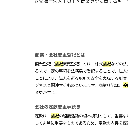
司法書士法人ＴＯＴ
>
商業登記に関するキー
商業・会社変更登記とは
商業登記（
会社
変更登記）とは、株式
会社
などの法
るまで一定の事項を法務局で登記することで、法人
ことにより、法人を巡る取引の安全を実現する制度
ジネスと関連するものといえます。商業登記は、
会
変更が生じ...
会社の定款変更手続き
定款は、
会社
の組織活動の根本規則として、重要な
って非常に重要なものであるため、定款の内容を変