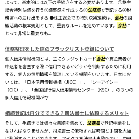
よって、基本的には以下の手続きをする必要があります。 ①株主
総会特別決議を行う②議事録を作成する③
法務局
で登記する④税
務署への届け出をする ●株主総会での特別決議定款は、
会社
の組
織活動の根本規則として、重要なルールを定めています。
会社
に
とって非常に重要なも...
債務整理をした際のブラックリスト登録について
個人信用情報機関とは、主にクレジットカード
会社
や貸金業者が
申込者を審査する際に信用できるかどうかを判断するために利用
する、個人の信用情報を管理している機関をいいます。日本にお
いては、「日本信用情報機構（JICC）」、「シーアイシー
（CIC）」、「全国銀行個人信用情報センター（KSC）」の３つの
個人信用情報機関が存...
相続登記は自分でできる？司法書士に依頼するメリット
そして、手続きでは様々な書類を集めて、
法務局
で登記申請をし
なければなりませんが、司法書士に依頼すれば時間と手間を大幅
に削減することができます。 アイクス司法書士事務所では、中央