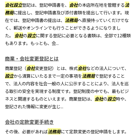
会社
設立
登記は、登記申請書を、
会社
の本店所在地を管轄する
法
務局
に提出し、登記申請書及び添付書類を提出して行います。現
在では、登記申請書の提出は、
法務局
へ直接持っていくだけでな
く、郵送やオンラインでも行うことができるようになりまし
た。
会社
の
設立
に関する登記に必要となる書類は、全部で12種類
もあります。もっとも、会...
商業・会社変更登記とは
商業登記（
会社
変更登記）とは、株式
会社
などの法人について、
設立
から清算にいたるまで一定の事項を
法務局
で登記すること
で、法人の内容を社会一般の人に公示することにより、法人を巡
る取引の安全を実現する制度です。登記制度の中でも、最もビジ
ネスと関連するものといえます。商業登記は、
会社
の
設立
時や、
登記された情報に変更が生じ...
会社の定款変更手続き
その後、必要があれば
法務局
にて定款変更の登記申請をします。