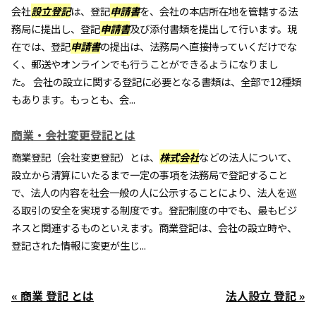
会社
設立登記
は、登記
申請書
を、会社の本店所在地を管轄する法
務局に提出し、登記
申請書
及び添付書類を提出して行います。現
在では、登記
申請書
の提出は、法務局へ直接持っていくだけでな
く、郵送やオンラインでも行うことができるようになりまし
た。 会社の設立に関する登記に必要となる書類は、全部で12種類
もあります。もっとも、会...
商業・会社変更登記とは
商業登記（会社変更登記）とは、
株式会社
などの法人について、
設立から清算にいたるまで一定の事項を法務局で登記すること
で、法人の内容を社会一般の人に公示することにより、法人を巡
る取引の安全を実現する制度です。登記制度の中でも、最もビジ
ネスと関連するものといえます。商業登記は、会社の設立時や、
登記された情報に変更が生じ...
« 商業 登記 とは
法人設立 登記 »