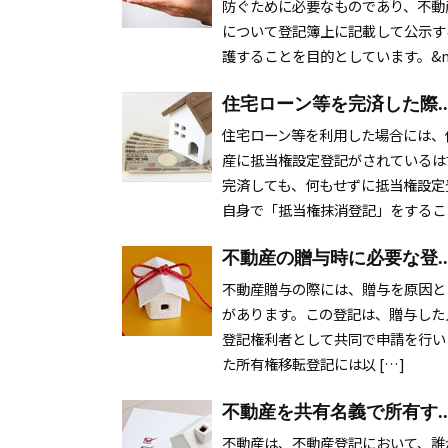
防ぐために必要なものであり、不動
について登記簿上に記載して公示す
護することを目的としています。&n 
住宅ローン等を完済した際..
住宅ローン等を利用した場合には、
産に抵当権設定登記がされているは
完済しても、何もせずに抵当権設定
自身で「抵当権抹消登記」をすること
不動産の贈与時に必要な登..
不動産贈与の際には、贈与を原因と
があります。この登記は、贈与した
登記権利者として共同で申請を行い
た所有権移転登記には以 […]
不動産を共有名義で所有す..
不動産は、不動産登記において、誰