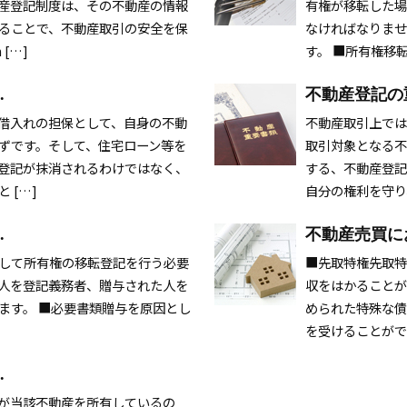
産登記制度は、その不動産の情報
有権が移転した場
ることで、不動産取引の安全を保
なければなりませ
[…]
す。 ■所有権移転
.
不動産登記の
借入れの担保として、自身の不動
不動産取引上では
ずです。そして、住宅ローン等を
取引対象となる不
登記が抹消されるわけではなく、
する、不動産登記
 […]
自分の権利を守り
.
不動産売買にお
して所有権の移転登記を行う必要
■先取特権先取特
人を登記義務者、贈与された人を
収をはかることが
ます。 ■必要書類贈与を原因とし
められた特殊な債
を受けることができ
.
が当該不動産を所有しているの