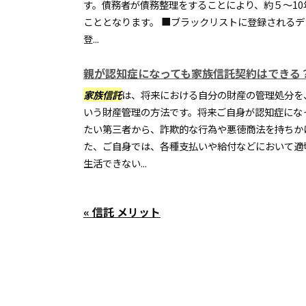
す。債務者が債務整理をすることにより、約５～1
こととなります。 ■ブラックリストに登録される
登...
親が認知症になっても家族信託契約はできる
家族信託
は、将来における自分の財産の管理処分を
いう財産管理の方法です。将来ご自身が認知症にな
たい第三者から、詐欺的な行為や悪徳商法を持ちか
た、ご自身では、各種支払いや給付などにおいて適
生活できない...
« 信託 メリット