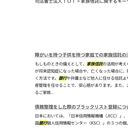
司法書士法人ＴＯＴ
>
家族信託に関するキー
障がいを持つ子供を持つ家庭での家族信託の
もしものときの備えとして、
家族信託
の活用が考え
が将来認知症になった場合や、亡くなった場合に、
く方法です。
銀行
や弁護士など他人に任せる信託よ
産管理を任せることで、安心感があります。また、
るご家族...
債務整理をした際のブラックリスト登録につ
日本においては、「日本信用情報機構（JICC）」、
国
銀行
個人信用情報センター（KSC）」の３つの