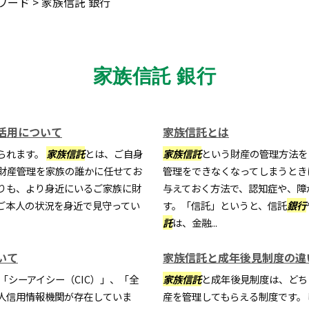
ワード
>
家族信託 銀行
家族信託 銀行
活用について
家族信託とは
られます。
家族信託
とは、ご自身
家族信託
という財産の管理方法を
財産管理を家族の誰かに任せてお
管理をできなくなってしまうとき
りも、より身近にいるご家族に財
与えておく方法で、認知症や、障
ご本人の状況を身近で見守ってい
す。「信託」というと、信託
銀行
託
は、金融...
いて
家族信託と成年後見制度の違
「シーアイシー（CIC）」、「全
家族信託
と成年後見制度は、どち
個人信用情報機関が存在していま
産を管理してもらえる制度です。