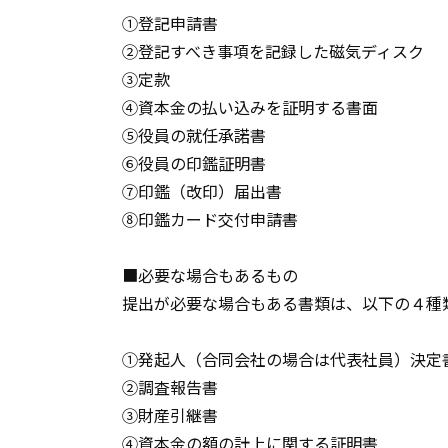
①登記申請書
②登記すべき事項を記録した磁気ディスク
③定款
④資本金の払い込みを証明する書面
➄役員の就任承諾書
⑥役員の印鑑証明書
⑦印鑑（改印）届出書
⑧印鑑カード交付申請書
■必要な場合もあるもの
提出が必要な場合もある書類は、以下の４種
①発起人（合同会社の場合は代表社員）決定
②調査報告書
③財産引継書
④資本金の額の計上に関する証明書