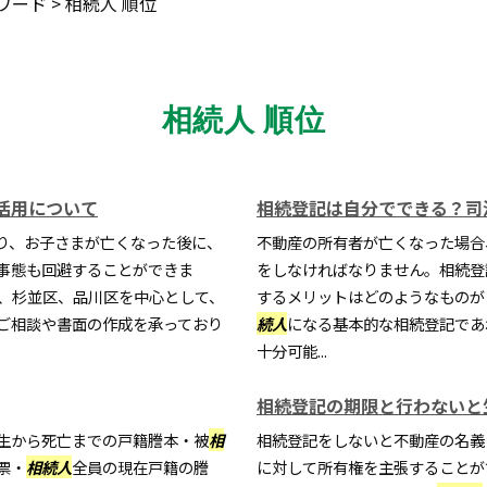
ワード
>
相続人 順位
相続人 順位
活用について
相続登記は自分でできる？司
り、お子さまが亡くなった後に、
不動産の所有者が亡くなった場合
事態も回避することができま
をしなければなりません。相続登
区、杉並区、品川区を中心として、
するメリットはどのようなものが
ご相談や書面の作成を承っており
続人
になる基本的な相続登記であ
十分可能...
相続登記の期限と行わないと
生から死亡までの戸籍謄本・被
相
相続登記をしないと不動産の名義
票・
相続人
全員の現在戸籍の謄
に対して所有権を主張することが