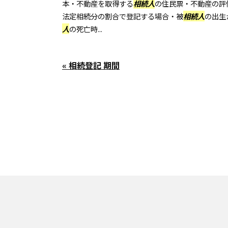
本・不動産を取得する
相続人
の住民票・不動産の評
法定相続分の割合で登記する場合・被
相続人
の出生
人
の死亡時...
« 相続登記 期間