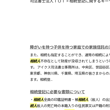
司法書士法人ＴＯＴ
>
相続登記に関するキー
障がいを持つ子供を持つ家庭での家族信託の
また、相続も指定することができ、通常の相続によ
相続人
不存在として財産が没収されてしまうという
す。 アイクス司法書士事務所は、中央区、世田谷
東京都、神奈川県、千葉県、埼玉県の皆さまからの
ます。相続登...
相続登記に必要な書類について
・
相続人
全員の印鑑証明書・被
相続人
（故人）の出
続人
故人の死亡時の本籍入りの住民票又は戸籍の附