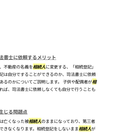
法書士に依頼するメリット
、不動産の名義を
相続人
に変更する、「相続登記」
記は自分ですることができるのか、司法書士に依頼
あるのかについてご説明します。 子供や配偶者が
相
れば、司法書士に依頼しなくても自分で行うことも
生じる問題点
は亡くなった被
相続人
のままになっており、第三者
できなくなります。相続登記をしないまま
相続人
が