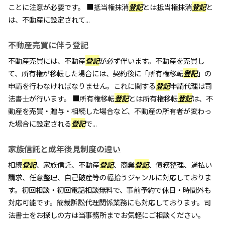
ことに注意が必要です。 ■抵当権抹消
登記
とは抵当権抹消
登記
と
は、不動産に設定されて...
不動産売買に伴う登記
不動産売買には、不動産
登記
が必ず伴います。不動産を売買し
て、所有権が移転した場合には、契約後に「所有権移転
登記
」の
申請を行わなければなりません。これに関する
登記
申請代理は司
法書士が行います。 ■所有権移転
登記
とは所有権移転
登記
は、不
動産を売買・贈与・相続した場合など、不動産の所有者が変わっ
た場合に設定される
登記
で...
家族信託と成年後見制度の違い
相続
登記
、家族信託、不動産
登記
、商業
登記
、債務整理、過払い
請求、任意整理、自己破産等の幅拾うジャンルに対応しておりま
す。初回相談・初回電話相談無料で、事前予約で休日・時間外も
対応可能です。簡裁訴訟代理関係業務にも対応しております。司
法書士をお探しの方は当事務所までお気軽にご相談ください。