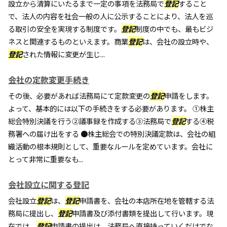
設立から清算にいたるまで一定の事項を法務局で
登記
すること
で、法人の内容を社会一般の人に公示することにより、法人を巡
る取引の安全を実現する制度です。
登記
制度の中でも、最もビジ
ネスと関連するものといえます。商業
登記
は、会社の設立時や、
登記
された情報に変更が生じ...
会社の定款変更手続き
その後、必要があれば法務局にて定款変更の
登記
申請をします。
よって、基本的には以下の手続きをする必要があります。 ①株主
総会特別決議を行う②議事録を作成する③法務局で
登記
する④税
務署への届け出をする ●株主総会での特別決議定款は、会社の組
織活動の根本規則として、重要なルールを定めています。会社に
とって非常に重要なも...
会社設立に関する登記
会社設立
登記
は、
登記
申請書を、会社の本店所在地を管轄する法
務局に提出し、
登記
申請書及び添付書類を提出して行います。現
在では、
登記
申請書の提出は、法務局へ直接持っていくだけでな