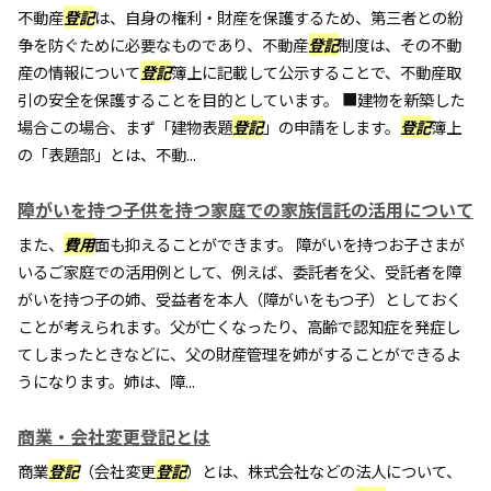
不動産
登記
は、自身の権利・財産を保護するため、第三者との紛
争を防ぐために必要なものであり、不動産
登記
制度は、その不動
産の情報について
登記
簿上に記載して公示することで、不動産取
引の安全を保護することを目的としています。 ■建物を新築した
場合この場合、まず「建物表題
登記
」の申請をします。
登記
簿上
の「表題部」とは、不動...
障がいを持つ子供を持つ家庭での家族信託の活用について
また、
費用
面も抑えることができます。 障がいを持つお子さまが
いるご家庭での活用例として、例えば、委託者を父、受託者を障
がいを持つ子の姉、受益者を本人（障がいをもつ子）としておく
ことが考えられます。父が亡くなったり、高齢で認知症を発症し
てしまったときなどに、父の財産管理を姉がすることができるよ
うになります。姉は、障...
商業・会社変更登記とは
商業
登記
（会社変更
登記
）とは、株式会社などの法人について、