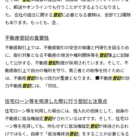
く、郵送やオンラインでも行うことができるようになりまし
た。 会社の設立に関する
登記
に必要となる書類は、全部で12種類
もあります。もっとも、会...
不動産登記の重要性
不動産取引上では、不動産取引の安全の保護と円滑化を図るため
に、取引対象となる不動産の現況や権利関係等を
登記
簿上に記録
して公示する、不動産
登記
制度が採用されています。そして、不
動産取引上で自分の権利を守り、第三者との紛争を防ぐために
は、不動産
登記
のもつ効力が重要となります。 ■不動産
登記
の効
力不動産
登記
には、「対抗...
住宅ローン等を完済した際に行う登記と注意点
住宅ローン等を利用した場合には、借入れの担保として、自身の
不動産に抵当権設定
登記
がされているはずです。そして、住宅ロ
ーン等を完済しても、何もせずに抵当権設定
登記
が抹消されるわ
けではなく、自身で「抵当権抹消
登記
」をすることが必要となる