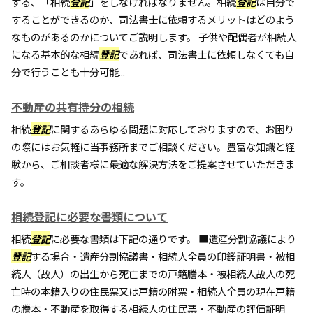
する、「相続
登記
」をしなければなりません。相続
登記
は自分で
することができるのか、司法書士に依頼するメリットはどのよう
なものがあるのかについてご説明します。 子供や配偶者が相続人
になる基本的な相続
登記
であれば、司法書士に依頼しなくても自
分で行うことも十分可能...
不動産の共有持分の相続
相続
登記
に関するあらゆる問題に対応しておりますので、お困り
の際にはお気軽に当事務所までご相談ください。豊富な知識と経
験から、ご相談者様に最適な解決方法をご提案させていただきま
す。
相続登記に必要な書類について
相続
登記
に必要な書類は下記の通りです。 ■遺産分割協議により
登記
する場合・遺産分割協議書・相続人全員の印鑑証明書・被相
続人（故人）の出生から死亡までの戸籍謄本・被相続人故人の死
亡時の本籍入りの住民票又は戸籍の附票・相続人全員の現在戸籍
の謄本・不動産を取得する相続人の住民票・不動産の評価証明