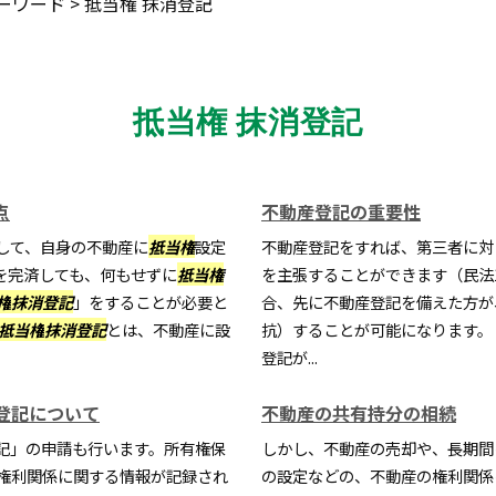
ーワード
>
抵当権 抹消登記
抵当権 抹消登記
点
不動産登記の重要性
して、自身の不動産に
抵当権
設定
不動産登記をすれば、第三者に対
を完済しても、何もせずに
抵当権
を主張することができます（民法
権
抹消登記
」をすることが必要と
合、先に不動産登記を備えた方が
抵当権
抹消登記
とは、不動産に設
抗）することが可能になります。
登記が...
登記について
不動産の共有持分の相続
記」の申請も行います。所有権保
しかし、不動産の売却や、長期間
権利関係に関する情報が記録され
の設定などの、不動産の権利関係