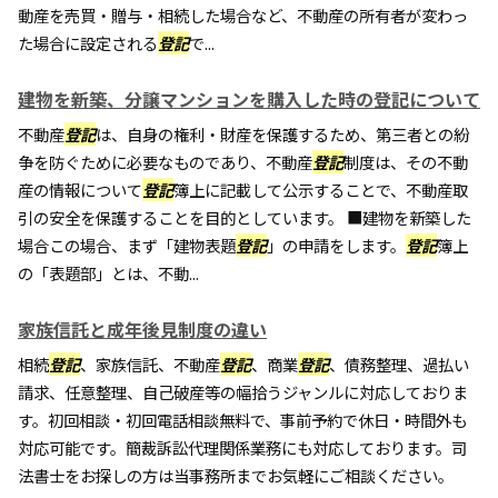
動産を売買・贈与・相続した場合など、不動産の所有者が変わっ
た場合に設定される
登記
で...
建物を新築、分譲マンションを購入した時の登記について
不動産
登記
は、自身の権利・財産を保護するため、第三者との紛
争を防ぐために必要なものであり、不動産
登記
制度は、その不動
産の情報について
登記
簿上に記載して公示することで、不動産取
引の安全を保護することを目的としています。 ■建物を新築した
場合この場合、まず「建物表題
登記
」の申請をします。
登記
簿上
の「表題部」とは、不動...
家族信託と成年後見制度の違い
相続
登記
、家族信託、不動産
登記
、商業
登記
、債務整理、過払い
請求、任意整理、自己破産等の幅拾うジャンルに対応しておりま
す。初回相談・初回電話相談無料で、事前予約で休日・時間外も
対応可能です。簡裁訴訟代理関係業務にも対応しております。司
法書士をお探しの方は当事務所までお気軽にご相談ください。