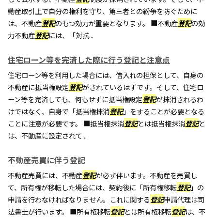
動産取引上で自分の権利を守り、第三者との紛争を防ぐために
は、不動産
登記
のもつ効力が重要となります。 ■不動産
登記
の効
力不動産
登記
には、「対抗...
住宅ローン等を完済した際に行う登記と注意点
住宅ローン等を利用した場合には、借入れの担保として、自身の
不動産に抵当権設定
登記
がされているはずです。そして、住宅ロ
ーン等を完済しても、何もせずに抵当権設定
登記
が抹消されるわ
けではなく、自身で「抵当権抹消
登記
」をすることが必要となる
ことに注意が必要です。 ■抵当権抹消
登記
とは抵当権抹消
登記
と
は、不動産に設定されて...
不動産売買に伴う登記
不動産売買には、不動産
登記
が必ず伴います。不動産を売買し
て、所有権が移転した場合には、契約後に「所有権移転
登記
」の
申請を行わなければなりません。これに関する
登記
申請代理は司
法書士が行います。 ■所有権移転
登記
とは所有権移転
登記
は、不