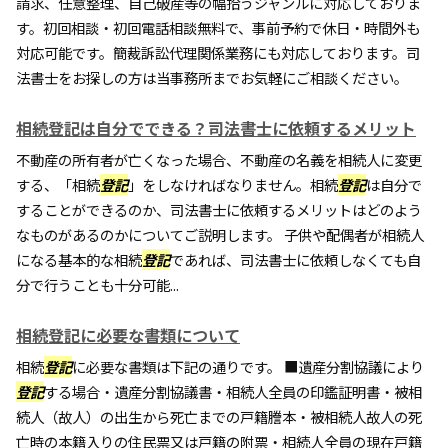
請求、任意整理、自己破産等の幅拾うジャンルに対応しておりま
す。初回相談・初回電話相談無料で、事前予約で休日・時間外も
対応可能です。簡裁訴訟代理関係業務にも対応しております。司
法書士をお探しの方は当事務所までお気軽にご相談ください。
相続登記は自分でできる？司法書士に依頼するメリット
不動産の所有者が亡くなった場合、不動産の名義を相続人に変更
する、「相続
登記
」をしなければなりません。相続
登記
は自分で
することができるのか、司法書士に依頼するメリットはどのよう
なものがあるのかについてご説明します。 子供や配偶者が相続人
になる基本的な相続
登記
であれば、司法書士に依頼しなくても自
分で行うことも十分可能...
相続登記に必要な書類について
相続
登記
に必要な書類は下記の通りです。 ■遺産分割協議により
登記
する場合・遺産分割協議書・相続人全員の印鑑証明書・被相
続人（故人）の出生から死亡までの戸籍謄本・被相続人故人の死
亡時の本籍入りの住民票又は戸籍の附票・相続人全員の現在戸籍