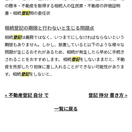
の謄本・不動産を取得する相続人の住民票・不動産の評価証明
書・相続
登記
用の委任状
相続登記の期限と行わないと生じる問題点
相続
登記
は義務ではなく、いつまでにしなければならないという
期限もありません。しかし、放置していると以下のような様々な
問題が生じるおそれがあるため、相続が発生したら早めに手続き
されることをおすすめします。 相続
登記
をしないままだと、不動
産を売却したり担保に差し入れることができない可能性がありま
す。相続
登記
をしないと...
« 不動産登記 自分 で
登記 持分 書き方 »
一覧に戻る