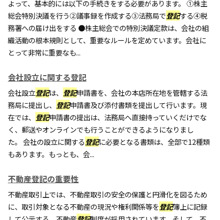
よって、基本的には以下の手続きをする必要があります。 ①株主
総会特別決議を行う②議事録を作成する③法務局で
登記
する④税
務署への届け出をする ●株主総会での特別決議定款は、会社の組
織活動の根本規則として、重要なルールを定めています。会社に
とって非常に重要なも...
会社設立に関する登記
会社設立
登記
は、
登記
申請書を、会社の本店所在地を管轄する法
務局に提出し、
登記
申請書及び添付書類を提出して行います。現
在では、
登記
申請書の提出は、法務局へ直接持っていくだけでな
く、郵送やオンラインでも行うことができるようになりまし
た。 会社の設立に関する
登記
に必要となる書類は、全部で12種類
もあります。もっとも、会...
不動産登記の重要性
不動産取引上では、不動産取引の安全の保護と円滑化を図るため
に、取引対象となる不動産の現況や権利関係等を
登記
簿上に記録
して公示する、不動産
登記
制度が採用されています。そして、不