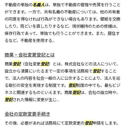
不動産の単独の
名義人
は、単独で不動産の管理や売買を行うこと
ができます。一方で、共有名義の不動産については、他の共有者
の同意を得なければ行為ができない場合もあります。壁紙を交換
したり、雨どいを直したりするなど、現状維持のための修繕は、
保存行為であって、単独でも行うことができます。また、居住す
るなど、不動産を使用する...
商業・会社変更登記とは
商業
登記
（会社変更
登記
）とは、株式会社などの法人について、
設立から清算にいたるまで一定の事項を法務局で
登記
すること
で、法人の内容を社会一般の人に公示することにより、法人を巡
る取引の安全を実現する制度です。
登記
制度の中でも、最もビジ
ネスと関連するものといえます。商業
登記
は、会社の設立時や、
登記
された情報に変更が生じ...
会社の定款変更手続き
その後、必要があれば法務局にて定款変更の
登記
申請をします。