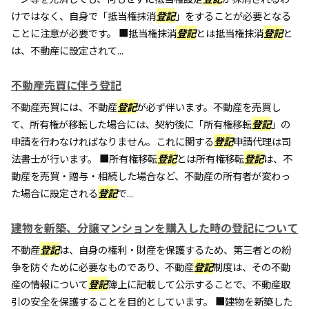
けではなく、自身で「抵当権抹消
登記
」をすることが必要となる
ことに注意が必要です。 ■抵当権抹消
登記
とは抵当権抹消
登記
と
は、不動産に設定されて...
不動産売買に伴う登記
不動産売買には、不動産
登記
が必ず伴います。不動産を売買し
て、所有権が移転した場合には、契約後に「所有権移転
登記
」の
申請を行わなければなりません。これに関する
登記
申請代理は司
法書士が行います。 ■所有権移転
登記
とは所有権移転
登記
は、不
動産を売買・贈与・相続した場合など、不動産の所有者が変わっ
た場合に設定される
登記
で...
建物を新築、分譲マンションを購入した時の登記について
不動産
登記
は、自身の権利・財産を保護するため、第三者との紛
争を防ぐために必要なものであり、不動産
登記
制度は、その不動
産の情報について
登記
簿上に記載して公示することで、不動産取
引の安全を保護することを目的としています。 ■建物を新築した