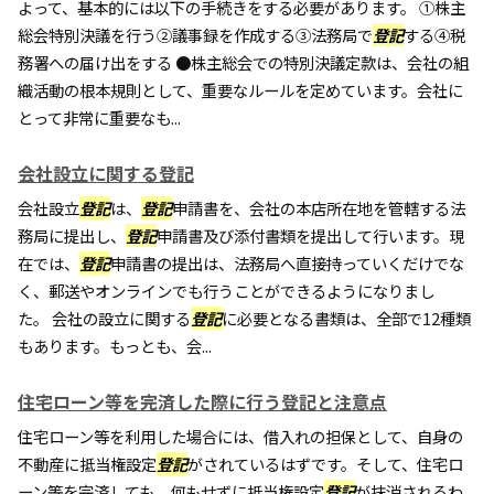
よって、基本的には以下の手続きをする必要があります。 ①株主
総会特別決議を行う②議事録を作成する③法務局で
登記
する④税
務署への届け出をする ●株主総会での特別決議定款は、会社の組
織活動の根本規則として、重要なルールを定めています。会社に
とって非常に重要なも...
会社設立に関する登記
会社設立
登記
は、
登記
申請書を、会社の本店所在地を管轄する法
務局に提出し、
登記
申請書及び添付書類を提出して行います。現
在では、
登記
申請書の提出は、法務局へ直接持っていくだけでな
く、郵送やオンラインでも行うことができるようになりまし
た。 会社の設立に関する
登記
に必要となる書類は、全部で12種類
もあります。もっとも、会...
住宅ローン等を完済した際に行う登記と注意点
住宅ローン等を利用した場合には、借入れの担保として、自身の
不動産に抵当権設定
登記
がされているはずです。そして、住宅ロ
ーン等を完済しても、何もせずに抵当権設定
登記
が抹消されるわ