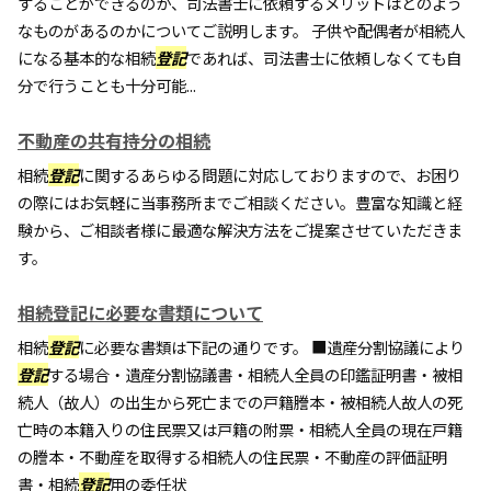
することができるのか、司法書士に依頼するメリットはどのよう
なものがあるのかについてご説明します。 子供や配偶者が相続人
になる基本的な相続
登記
であれば、司法書士に依頼しなくても自
分で行うことも十分可能...
不動産の共有持分の相続
相続
登記
に関するあらゆる問題に対応しておりますので、お困り
の際にはお気軽に当事務所までご相談ください。豊富な知識と経
験から、ご相談者様に最適な解決方法をご提案させていただきま
す。
相続登記に必要な書類について
相続
登記
に必要な書類は下記の通りです。 ■遺産分割協議により
登記
する場合・遺産分割協議書・相続人全員の印鑑証明書・被相
続人（故人）の出生から死亡までの戸籍謄本・被相続人故人の死
亡時の本籍入りの住民票又は戸籍の附票・相続人全員の現在戸籍
の謄本・不動産を取得する相続人の住民票・不動産の評価証明
書・相続
登記
用の委任状