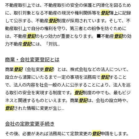
不動産取引上では、不動産取引の安全の保護と円滑化を図るため
に、取引対象となる不動産の現況や権利関係等を
登記
簿上に記録
して公示する、不動産
登記
制度が採用されています。そして、不
動産取引上で自分の権利を守り、第三者との紛争を防ぐために
は、不動産
登記
のもつ効力が重要となります。 ■不動産
登記
の効
力不動産
登記
には、「対抗...
商業・会社変更登記とは
商業
登記
（会社変更
登記
）とは、株式会社などの法人について、
設立から清算にいたるまで一定の事項を法務局で
登記
すること
で、法人の内容を社会一般の人に公示することにより、法人を巡
る取引の安全を実現する制度です。
登記
制度の中でも、最もビジ
ネスと関連するものといえます。商業
登記
は、会社の設立時や、
登記
された情報に変更が生じ...
会社の定款変更手続き
その後、必要があれば法務局にて定款変更の
登記
申請をします。