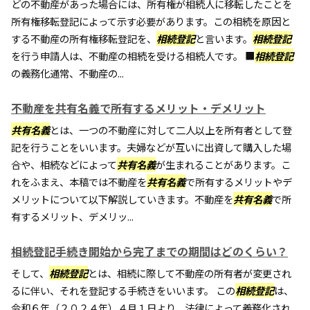
どの不動産があった場合には、所有権が相続人に移転したことを
所有権移転登記によって示す必要があります。この相続を原因と
する不動産の所有権移転登記を、
相続登記
と言います。
相続登記
を行う申請人は、不動産の相続を受ける相続人です。 ■
相続登記
の義務化通常、不動産の...
不動産を共有名義で所有するメリット・デメリット
共有名義
とは、一つの不動産に対して二人以上を所有者として登
記を行うことをいいます。夫婦などが互いに出資して購入した場
合や、相続などによって
共有名義
が生まれることがあります。こ
れをふまえ、本稿では不動産を
共有名義
で所有するメリットやデ
メリットについて以下解説していきます。不動産を
共有名義
で所
有するメリット、デメリッ...
相続登記手続き開始から完了までの期間はどのくらい？
そして、
相続登記
とは、相続に際して不動産の所有者が変更され
るに伴い、それを登記する手続きをいいます。 この
相続登記
は、
令和６年（２０２４年）４月１日より、法律によって義務化され