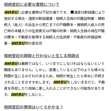
相続登記に必要な書類について
相続登記
に必要な書類は下記の通りです。 ■遺産分割協議により
登記する場合・遺産分割協議書・相続人全員の印鑑証明書・被相
続人（故人）の出生から死亡までの戸籍謄本・被相続人故人の死
亡時の本籍入りの住民票又は戸籍の附票・相続人全員の現在戸籍
の謄本・不動産を取得する相続人の住民票・不動産の評価証明
書・
相続登記
用の委任状
相続登記の期限と行わないと生じる問題点
相続登記
は義務ではなく、いつまでにしなければならないという
期限もありません。しかし、放置していると以下のような様々な
問題が生じるおそれがあるため、相続が発生したら早めに手続き
されることをおすすめします。
相続登記
をしないままだと、不動
産を売却したり担保に差し入れることができない可能性がありま
す。
相続登記
をしないと...
相続登記の費用はいくらかかる？