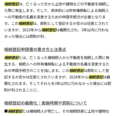
相続登記
は、亡くなった方から土地や建物などの不動産を相続し
た際に発生します。そして、具体的には所有権移転による相続人
への不動産の名義を変更するための申請手続きが必要となりま
す。この
相続登記
は、原則として登記するか否かは任意とされて
いますが、2023年から
相続登記
は義務化され、3年以内に行わな
かった場合には罰則が科...
相続登記申請書の書き方と注意点
相続登記
とは、亡くなった被相続人から不動産を相続した際に発
生する、相続人への所有権移転による不動産の名義を変更するた
めの申請手続きのことを指します。この
相続登記
は原則として登
記するか否かは任意とされていますが、2024年から
相続登記
は義
務化されます。そしてそれらを3年以内に行わなかった場合には罰
則が科されることに...
相続登記の義務化｜実施時期や罰則について
■
相続登記
とは被相続人が死亡し、その相続財産に土地や建物な