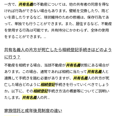
一方で、
共有名義
の不動産については、他の共有者の同意を得な
ければ行為ができない場合もあります。壁紙を交換したり、雨ど
いを直したりするなど、現状維持のための修繕は、保存行為であ
って、単独でも行うことができます。また、居住するなど、不動産
を使用する行為は可能です。共有持分にかかわらず、全体の使用
をすることができます。...
共有名義人の片方が死亡したら相続登記手続きはどのよう
に行う？
不動産を相続する場合、当該不動産が
共有名義
状態にある場合が
あります。この場合、通常であれば相続に当たって
共有名義
人と
連携して手続きを踏む必要がありますが、
共有名義
人の片方が死
亡した場合どのように
相続登記
手続きを行っていくべきでしょう
か。以下に、その
相続登記
手続き方法の概要等についてご説明い
たします。
共有名義
人の片...
家族信託と成年後見制度の違い