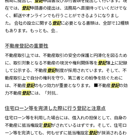
務局に提出し、
登記
申請書及び添付書類を提出して行います。現
在では、
登記
申請書の提出は、法務局へ直接持っていくだけでな
く、郵送やオンラインでも行うことができるようになりまし
た。 会社の設立に関する
登記
に必要となる書類は、全部で12種類
もあります。もっとも、会...
不動産登記の重要性
不動産取引上では、不動産取引の安全の保護と円滑化を図るため
に、取引対象となる不動産の現況や権利関係等を
登記
簿上に記録
して公示する、不動産
登記
制度が採用されています。そして、不
動産取引上で自分の権利を守り、第三者との紛争を防ぐために
は、不動産
登記
のもつ効力が重要となります。 ■不動産
登記
の効
力不動産
登記
には、「対抗...
住宅ローン等を完済した際に行う登記と注意点
住宅ローン等を利用した場合には、借入れの担保として、自身の
不動産に抵当権設定
登記
がされているはずです。そして、住宅ロ
ーン等を完済しても、何もせずに抵当権設定
登記
が抹消されるわ