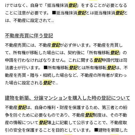
けではなく、自身で「抵当権抹消
登記
」をすることが必要となる
ことに注意が必要です。 ■抵当権抹消
登記
とは抵当権抹消
登記
と
は、不動産に設定されて...
不動産売買に伴う登記
不動産売買には、不動産
登記
が必ず伴います。不動産を売買し
て、所有権が移転した場合には、契約後に「所有権移転
登記
」の
申請を行わなければなりません。これに関する
登記
申請代理は司
法書士が行います。 ■所有権移転
登記
とは所有権移転
登記
は、不
動産を売買・贈与・相続した場合など、不動産の所有者が変わっ
た場合に設定される
登記
で...
建物を新築、分譲マンションを購入した時の登記について
不動産
登記
は、自身の権利・財産を保護するため、第三者との紛
争を防ぐために必要なものであり、不動産
登記
制度は、その不動
産の情報について
登記
簿上に記載して公示することで、不動産取
引の安全を保護することを目的としています。 ■建物を新築した