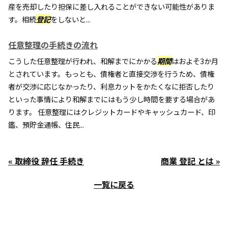
産を売却したり担保に差し入れることができない可能性がありま
す。相続
登記
をしないと...
任意整理の手続きの流れ
こうした任意整理が行われ、和解までにかかる
期間
はおよそ3か月
とされています。もっとも、債権者と直接交渉を行うため、債権
者が交渉に応じなかったり、利息カットをかたくなに拒否したり
といった事情により和解までにはもう少し時間を要する場合があ
ります。 任意整理にはクレジットカードやキャッシュカード、印
鑑、預貯金通帳、住民...
« 取締役 辞任 手続き
商業 登記 とは »
一覧に戻る