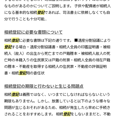
なものがあるのかについてご説明します。 子供や配偶者が相続人
になる基本的な相続
登記
であれば、司法書士に依頼しなくても自
分で行うことも十分可能...
相続登記に必要な書類について
相続
登記
に必要な書類は下記の通りです。 ■遺産分割協議により
登記
する場合・遺産分割協議書・相続人全員の印鑑証明書・被相
続人（故人）の出生から死亡までの戸籍謄本・被相続人故人の死
亡時の本籍入りの住民票又は戸籍の附票・相続人全員の現在戸籍
の謄本・不動産を取得する相続人の住民票・不動産の評価証明
書・相続
登記
用の委任状
相続登記の期限と行わないと生じる問題点
相続
登記
は義務ではなく、いつまでにしなければならないという
期限もありません。しかし、放置していると以下のような様々な
問題が生じるおそれがあるため、相続が発生したら早めに手続き
されることをおすすめします。 相続
登記
をしないままだと、不動