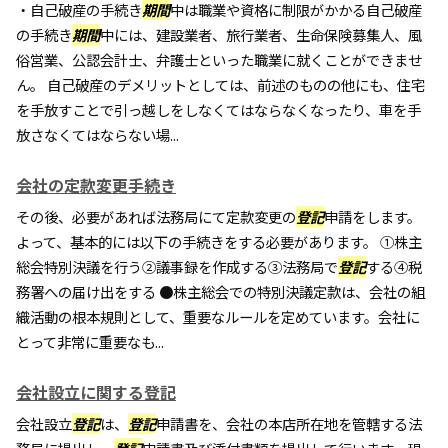
・自己破産の手続き
期間
中は職業や資格に制限がかかる自己破産
の手続き
期間
中には、建設業者、旅行業者、生命保険募集人、風
俗営業、公認会計士、弁護士といった職業に就くことができませ
ん。 自己破産のデメリットとしては、前述のものの他にも、住宅
を手放すことで引っ越しをしなくてはならなくなったり、車を手
放さなくてはならない場...
会社の定款変更手続き
その後、必要があれば法務局にて定款変更の
登記
申請をします。
よって、基本的には以下の手続きをする必要があります。 ①株主
総会特別決議を行う②議事録を作成する③法務局で
登記
する④税
務署への届け出をする ●株主総会での特別決議定款は、会社の組
織活動の根本規則として、重要なルールを定めています。会社に
とって非常に重要なも...
会社設立に関する登記
会社設立
登記
は、
登記
申請書を、会社の本店所在地を管轄する法