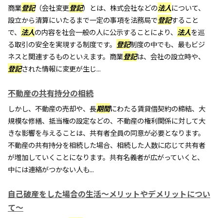
商業
登記
（会社変更
登記
）とは、株式会社などの
法人
について、
設立から清算にいたるまで一定の事項を法務局で
登記
すること
で、
法人
の内容を社会一般の人に公示することにより、
法人
を巡
る取引の安全を実現する制度です。
登記
制度の中でも、最もビジ
ネスと関連するものといえます。商業
登記
は、会社の設立時や、
登記
された情報に変更が生じ...
不動産の共有持分の相続
しかし、不動産の売却や、長
期間
にわたる賃貸借契約の締結、大
規模な修繕、抵当権の設定などの、不動産の権利関係に対して大
きな影響を与えることは、共有者全員の同意が必要となります。
不動産の共有持分を相続した場合、相続した人数に応じて共有者
が増加していくことになります。共有名義者が広がっていくと、
中には連絡がつかない人も...
自己破産をした場合の生活～メリットやデメリットについ
て～