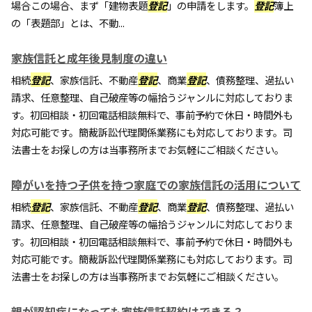
場合この場合、まず「建物表題
登記
」の申請をします。
登記
簿上
の「表題部」とは、不動...
家族信託と成年後見制度の違い
相続
登記
、家族信託、不動産
登記
、商業
登記
、債務整理、過払い
請求、任意整理、自己破産等の幅拾うジャンルに対応しておりま
す。初回相談・初回電話相談無料で、事前予約で休日・時間外も
対応可能です。簡裁訴訟代理関係業務にも対応しております。司
法書士をお探しの方は当事務所までお気軽にご相談ください。
障がいを持つ子供を持つ家庭での家族信託の活用について
相続
登記
、家族信託、不動産
登記
、商業
登記
、債務整理、過払い
請求、任意整理、自己破産等の幅拾うジャンルに対応しておりま
す。初回相談・初回電話相談無料で、事前予約で休日・時間外も
対応可能です。簡裁訴訟代理関係業務にも対応しております。司
法書士をお探しの方は当事務所までお気軽にご相談ください。
親が認知症になっても家族信託契約はできる？