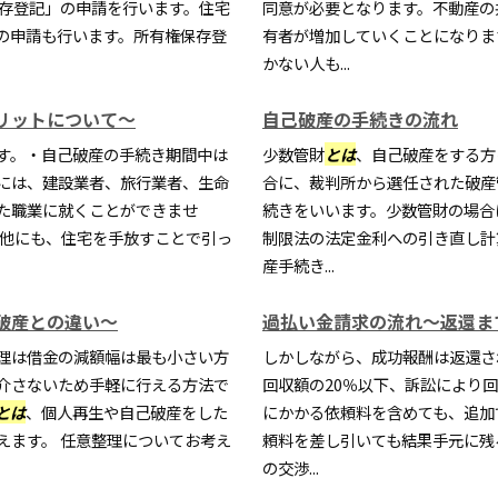
保存登記」の申請を行います。住宅
同意が必要となります。不動産の
の申請も行います。所有権保存登
有者が増加していくことになりま
かない人も...
リットについて～
自己破産の手続きの流れ
す。・自己破産の手続き期間中は
少数管財
とは
、自己破産をする方
には、建設業者、旅行業者、生命
合に、裁判所から選任された破産
た職業に就くことができませ
続きをいいます。少数管財の場合
の他にも、住宅を手放すことで引っ
制限法の法定金利への引き直し計
産手続き...
破産との違い～
過払い金請求の流れ～返還ま
理は借金の減額幅は最も小さい方
しかしながら、成功報酬は返還さ
介さないため手軽に行える方法で
回収額の20％以下、訴訟により
とは
、個人再生や自己破産をした
にかかる依頼料を含めても、追加
えます。 任意整理についてお考え
頼料を差し引いても結果手元に残
の交渉...