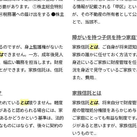
必要があります。 ①株主総会特別
る情報が記載される「甲区」とい
④税務署への届け出をする ●株主
が、その不動産の所有者として公
とで、当該不...
障がいを持つ子供を持つ家庭
るのですが、身上監護権がないた
家族信託
とは
、ご自身が将来認知
は
できません。一方、成年後見人
家族の誰かに任せておく方法です
、幅広い職務を担当します。財産
身近にいるご家族に財産管理を任
とができます。家族信託は、信託
況を身近で見守っているご家族で
また、費用...
？
家族信託とは
われている
とは
限りません。軽度
家族信託
とは
、将来自分で財産管
があると認められる場合には、家
産の管理処分権限をあらかじめ与
があるかどうかという基準は、法的
ご家庭にとっても有益な制度です
なものにはならず、後々に契約の
ジがあると思いますが、家族信託
いうもので...