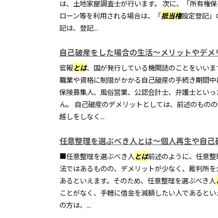
は、土地家屋調査士が行います。 次に、「所有権
ローン等を利用される場合は、「
抵当権
設定登記」
記は、登記...
自己破産をした場合の生活～メリットやデメ
官報
とは
、国が発行している機関誌のことをいいま
職業や資格に制限がかかる自己破産の手続き期間中
保険募集人、風俗営業、公認会計士、弁護士といっ
ん。 自己破産のデメリットとしては、前述のもの
越しをしなく...
任意整理を選ぶべき人とは～個人再生や自己
■任意整理を選ぶべき人
とは
前述のように、任意整
法ではあるものの、デメリットが少なく、裁判所を
あるといえます。そのため、任意整理を選ぶべき人
ことがなく、手軽に借金を減額したい人であるとい
の方は、...