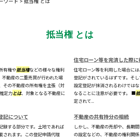
ーワード
>
抵当権 とは
抵当権 とは
住宅ローン等を完済した際に
所有権や
抵当権
などの様々な権利
住宅ローン等を利用した場合には
、不動産の二重売買が行われた場
登記がされているはずです。そし
、その不動産の所有権を主張（対
設定登記が抹消されるわけではな
推定力
とは
、対象となる不動産に
なることに注意が必要です。 ■
抵
定されて...
登記について
不動産の共有持分の相続
記録する部分です。土地であれば
しかし、不動産の売却や、長期間
載されます。この登記申請代理
の設定などの、不動産の権利関係