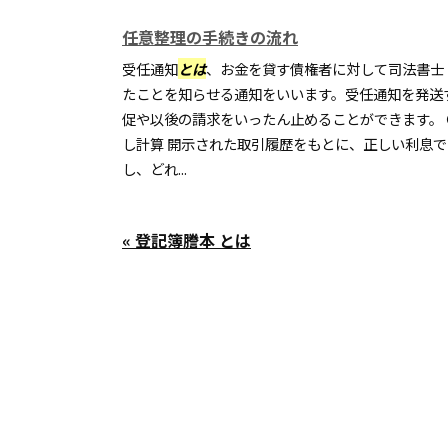
任意整理の手続きの流れ
受任通知
とは
、お金を貸す債権者に対して司法書士
たことを知らせる通知をいいます。受任通知を発送
促や以後の請求をいったん止めることができます。
し計算 開示された取引履歴をもとに、正しい利息
し、どれ...
« 登記簿謄本 とは