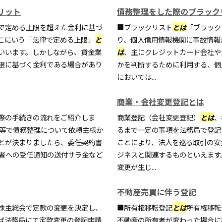
リット
債務整理をした際のブラック
で定める上限を超えた金利に基づ
■ブラックリスト
とは
「ブラック
こにいう「法律で定める上限」
と
り、個人信用情報機関に事故情報
いいます。しかしながら、貸金業
は
、主にクレジットカード会社や
限に基づく金利である場合があり
かを判断するために利用する、個
においては...
商業・会社変更登記とは
際の手続きの流れをご紹介しま
商業登記（会社変更登記）
とは
、
ル等で債務整理について依頼主様か
るまで一定の事項を法務局で登記
とが決まりましたら、委任契約書
ことにより、法人を巡る取引の安
権者への受任通知の送付サラ金など
ジネスと関連するものといえます
変更が生じ...
不動産売買に伴う登記
株主総会で定款の変更を決定し、
■所有権移転登記
とは
所有権移転
ば法務局にて定款変更の登記申請
不動産の所有者が変わった場合に