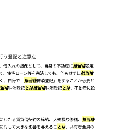
行う登記と注意点
、借入れの担保として、自身の不動産に
抵当権
設定
て、住宅ローン等を完済しても、何もせずに
抵当権
く、自身で「
抵当権
抹消登記」をすることが必要と
当権
抹消登記
とは
抵当権
抹消登記
とは
、不動産に設
にわたる賃貸借契約の締結、大規模な修繕、
抵当権
に対して大きな影響を与えるこ
とは
、共有者全員の