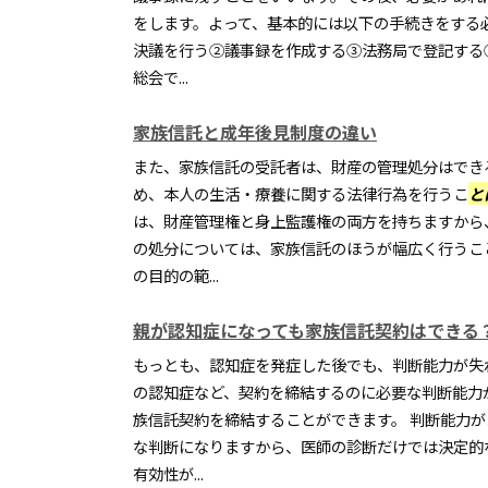
をします。よって、基本的には以下の手続きをする
決議を行う②議事録を作成する③法務局で登記する
総会で...
家族信託と成年後見制度の違い
また、家族信託の受託者は、財産の管理処分はでき
め、本人の生活・療養に関する法律行為を行うこ
と
は、財産管理権と身上監護権の両方を持ちますから
の処分については、家族信託のほうが幅広く行うこ
の目的の範...
親が認知症になっても家族信託契約はできる
もっとも、認知症を発症した後でも、判断能力が失
の認知症など、契約を締結するのに必要な判断能力
族信託契約を締結することができます。 判断能力
な判断になりますから、医師の診断だけでは決定的
有効性が...