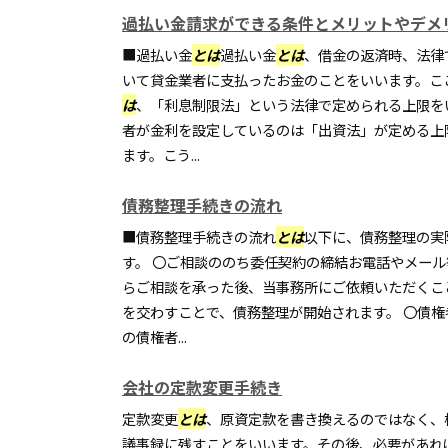
過払い金請求ができる条件とメリットやデメ
■過払い金
とは
過払い金
とは
、借金の返済時、法律
いて貸金業者に支払ったお金のことをいいます。こ
は
、「利息制限法」という法律で定められる上限を
者が金利を設定しているのは「出資法」が定める上
ます。こう...
債務整理手続きの流れ
■債務整理手続きの流れ
とは
以下に、債務整理の実
す。 〇ご相談ののち委任契約の締結お電話やメー
らご相談を承った後、当事務所にご依頼いただくこ
を交わすことで、債務整理が開始されます。 〇債
の債権者...
会社の定款変更手続き
定款変更
とは
、原資定款を書き換えるのではなく、
議事録に残すことをいいます。その後、必要があれ