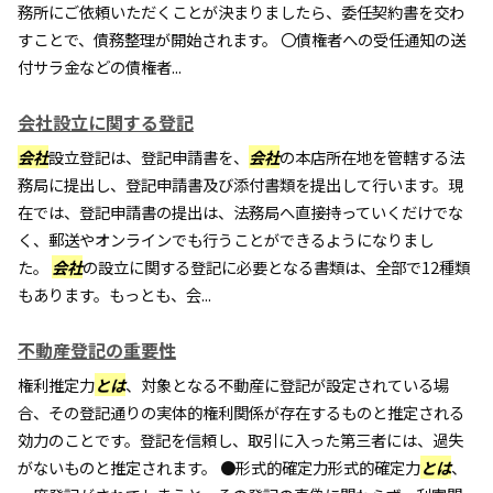
務所にご依頼いただくことが決まりましたら、委任契約書を交わ
すことで、債務整理が開始されます。 〇債権者への受任通知の送
付サラ金などの債権者...
会社設立に関する登記
会社
設立登記は、登記申請書を、
会社
の本店所在地を管轄する法
務局に提出し、登記申請書及び添付書類を提出して行います。現
在では、登記申請書の提出は、法務局へ直接持っていくだけでな
く、郵送やオンラインでも行うことができるようになりまし
た。
会社
の設立に関する登記に必要となる書類は、全部で12種類
もあります。もっとも、会...
不動産登記の重要性
権利推定力
とは
、対象となる不動産に登記が設定されている場
合、その登記通りの実体的権利関係が存在するものと推定される
効力のことです。登記を信頼し、取引に入った第三者には、過失
がないものと推定されます。 ●形式的確定力形式的確定力
とは
、