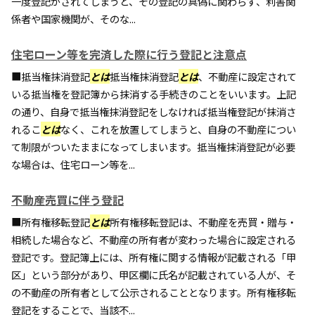
一度登記がされてしまうと、その登記の真偽に関わらず、利害関
係者や国家機関が、そのな...
住宅ローン等を完済した際に行う登記と注意点
■抵当権抹消登記
とは
抵当権抹消登記
とは
、不動産に設定されて
いる抵当権を登記簿から抹消する手続きのことをいいます。上記
の通り、自身で抵当権抹消登記をしなければ抵当権登記が抹消さ
れるこ
とは
なく、これを放置してしまうと、自身の不動産につい
て制限がついたままになってしまいます。抵当権抹消登記が必要
な場合は、住宅ローン等を...
不動産売買に伴う登記
■所有権移転登記
とは
所有権移転登記は、不動産を売買・贈与・
相続した場合など、不動産の所有者が変わった場合に設定される
登記です。登記簿上には、所有権に関する情報が記載される「甲
区」という部分があり、甲区欄に氏名が記載されている人が、そ
の不動産の所有者として公示されることとなります。所有権移転
登記をすることで、当該不...