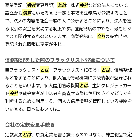
商業登記（
会社
変更登記）
とは
、株式
会社
などの法人について、
設立から
清算
にいたるまで一定の事項を法務局で登記すること
で、法人の内容を社会一般の人に公示することにより、法人を巡
る取引の安全を実現する制度です。登記制度の中でも、最もビジ
ネスと関連するものといえます。商業登記は、
会社
の設立時や、
登記された情報に変更が生じ...
債務整理をした際のブラックリスト登録について
■ブラックリスト
とは
「ブラックリストにのる」
とは
、債務整理
などをすることにより、個人信用情報機関に事故情報が登録され
ることをいいます。個人信用情報機関
とは
、主にクレジットカー
ド
会社
や貸金業者が申込者を審査する際に信用できるかどうかを
判断するために利用する、個人の信用情報を管理している機関を
いいます。日本においては...
会社の定款変更手続き
定款変更
とは
、原資定款を書き換えるのではなく、株主総会で定