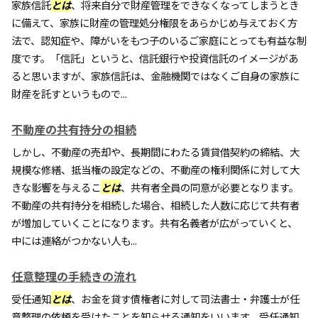
家族信託
とは
、将来自分で財産管理をできなくなってしまうとき
に備えて、家族に財産の管理処分権限をあらかじめ与えておく方
法で、認知症や、障がいをもつ子のいるご家庭にとっても有益な制
度です。「信託」というと、信託銀行や投資信託のイメージがあ
ると思いますが、家族信託は、金融機関ではなくご自身の家族に
財産を託すというもので...
不動産の共有持分の相続
しかし、不動産の売却や、長期間にわたる賃貸借契約の締結、大
規模な修繕、抵当権の設定などの、不動産の権利関係に対して大
きな影響を与えるこ
とは
、共有者全員の同意が必要となります。
不動産の共有持分を相続した場合、相続した人数に応じて共有者
が増加していくことになります。共有名義者が広がっていくと、
中には連絡がつかない人も...
任意整理の手続きの流れ
受任通知
とは
、お金を貸す債権者に対して司法書士・弁護士が任
意整理の依頼を受けたことを知らせる通知をいいます。受任通知