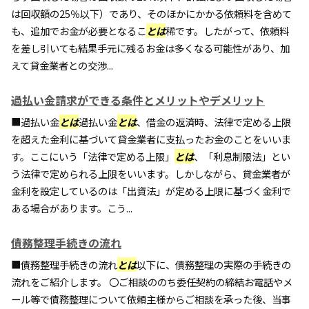
は回収額の25％以下）であり、そのほかにかかる依頼料を含めて
も、追加でお金が必要となるこ
とは
稀です。したがって、依頼料
を差し引いても結果手元に残るお金は多くなる可能性があり、加
えて貸金業者との交渉...
過払い金請求ができる条件とメリットやデメリット
■過払い金
とは
過払い金
とは
、借金の返済時、法律で定める上限
を超えた金利に基づいて貸金業者に支払ったお金のことをいいま
す。ここにいう「法律で定める上限」
とは
、「利息制限法」とい
う法律で定められる上限をいいます。しかしながら、貸金業者が
金利を設定しているのは「出資法」が定める上限に基づく金利で
ある場合があります。こう...
債務整理手続きの流れ
■債務整理手続きの流れ
とは
以下に、債務整理の実際の手続きの
流れをご紹介します。 〇ご相談ののち委任契約の締結お電話やメ
ール等で債務整理について依頼主様からご相談を承った後、当事