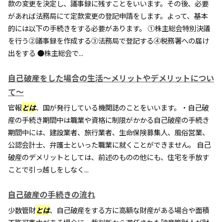
款の変更を決定し、議事録に残すことをいいます。その後、必要
があれば法務局にて定款変更の登記申請をします。よって、基本
的には以下の手続きをする必要があります。 ①株主総会特別決議
を行う②議事録を作成する③法務局で登記する④税務署への届け
出をする ●株主総会で...
自己破産をした場合の生活～メリットやデメリットについ
て～
官報
とは
、国が発行している機関誌のことをいいます。・自己破
産の手続き期間中は職業や資格に制限がかかる自己破産の手続き
期間中には、建設業者、旅行業者、生命保険募集人、風俗営業、
公認会計士、弁護士といった職業に就くことができません。 自己
破産のデメリットとしては、前述のものの他にも、住宅を手放す
ことで引っ越しをしなく...
自己破産の手続きの流れ
少数管財
とは
、自己破産をする方に高額な財産がある場合や面積