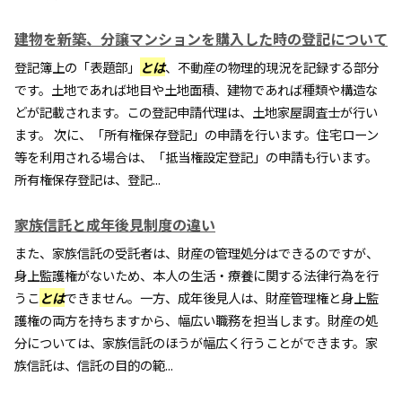
建物を新築、分譲マンションを購入した時の登記について
登記簿上の「表題部」
とは
、不動産の物理的現況を記録する部分
です。土地であれば地目や土地面積、建物であれば種類や構造な
どが記載されます。この登記申請代理は、土地家屋調査士が行い
ます。 次に、「所有権保存登記」の申請を行います。住宅ローン
等を利用される場合は、「抵当権設定登記」の申請も行います。
所有権保存登記は、登記...
家族信託と成年後見制度の違い
また、家族信託の受託者は、財産の管理処分はできるのですが、
身上監護権がないため、本人の生活・療養に関する法律行為を行
うこ
とは
できません。一方、成年後見人は、財産管理権と身上監
護権の両方を持ちますから、幅広い職務を担当します。財産の処
分については、家族信託のほうが幅広く行うことができます。家
族信託は、信託の目的の範...