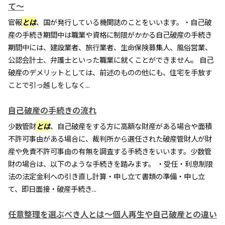
て～
官報
とは
、国が発行している機関誌のことをいいます。・自己破
産の手続き期間中は職業や資格に制限がかかる自己破産の手続き
期間中には、建設業者、旅行業者、生命保険募集人、風俗営業、
公認会計士、弁護士といった職業に就くことができません。 自己
破産のデメリットとしては、前述のものの他にも、住宅を手放す
ことで引っ越しをしなく...
自己破産の手続きの流れ
少数管財
とは
、自己破産をする方に高額な財産がある場合や面積
不許可事由がある場合に、裁判所から選任された破産管財人が財
産や免責不許可事由の有無を調査する手続きをいいます。少数管
財の場合は、以下のような手続きを踏みます。 ・受任・利息制限
法の法定金利への引き直し計算・申し立て書類の準備・申し立
て、即日面接・破産手続き...
任意整理を選ぶべき人とは～個人再生や自己破産との違い