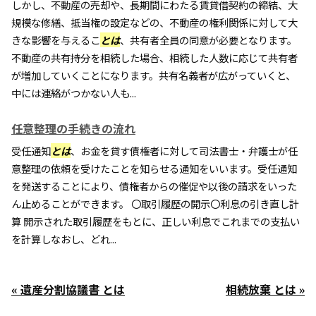
しかし、不動産の売却や、長期間にわたる賃貸借契約の締結、大
規模な修繕、抵当権の設定などの、不動産の権利関係に対して大
きな影響を与えるこ
とは
、共有者全員の同意が必要となります。
不動産の共有持分を相続した場合、相続した人数に応じて共有者
が増加していくことになります。共有名義者が広がっていくと、
中には連絡がつかない人も...
任意整理の手続きの流れ
受任通知
とは
、お金を貸す債権者に対して司法書士・弁護士が任
意整理の依頼を受けたことを知らせる通知をいいます。受任通知
を発送することにより、債権者からの催促や以後の請求をいった
ん止めることができます。 〇取引履歴の開示〇利息の引き直し計
算 開示された取引履歴をもとに、正しい利息でこれまでの支払い
を計算しなおし、どれ...
« 遺産分割協議書 とは
相続放棄 とは »