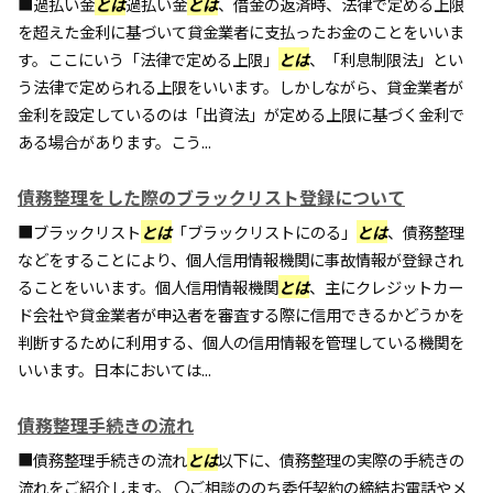
■過払い金
とは
過払い金
とは
、借金の返済時、法律で定める上限
を超えた金利に基づいて貸金業者に支払ったお金のことをいいま
す。ここにいう「法律で定める上限」
とは
、「利息制限法」とい
う法律で定められる上限をいいます。しかしながら、貸金業者が
金利を設定しているのは「出資法」が定める上限に基づく金利で
ある場合があります。こう...
債務整理をした際のブラックリスト登録について
■ブラックリスト
とは
「ブラックリストにのる」
とは
、債務整理
などをすることにより、個人信用情報機関に事故情報が登録され
ることをいいます。個人信用情報機関
とは
、主にクレジットカー
ド会社や貸金業者が申込者を審査する際に信用できるかどうかを
判断するために利用する、個人の信用情報を管理している機関を
いいます。日本においては...
債務整理手続きの流れ
■債務整理手続きの流れ
とは
以下に、債務整理の実際の手続きの
流れをご紹介します。 〇ご相談ののち委任契約の締結お電話やメ