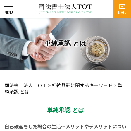
単純承認 とは
司法書士法人ＴＯＴ
>
相続登記に関するキーワード
>
単
純承認 とは
単純承認 とは
自己破産をした場合の生活～メリットやデメリットについ