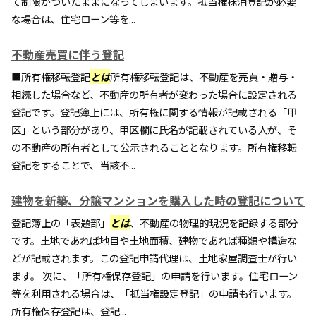
て制限がついたままになってしまいます。抵当権抹消登記が必要
な場合は、住宅ローン等を...
不動産売買に伴う登記
■所有権移転登記
とは
所有権移転登記は、不動産を売買・贈与・
相続した場合など、不動産の所有者が変わった場合に設定される
登記です。登記簿上には、所有権に関する情報が記載される「甲
区」という部分があり、甲区欄に氏名が記載されている人が、そ
の不動産の所有者として公示されることとなります。所有権移転
登記をすることで、当該不...
建物を新築、分譲マンションを購入した時の登記について
登記簿上の「表題部」
とは
、不動産の物理的現況を記録する部分
です。土地であれば地目や土地面積、建物であれば種類や構造な
どが記載されます。この登記申請代理は、土地家屋調査士が行い
ます。 次に、「所有権保存登記」の申請を行います。住宅ローン
等を利用される場合は、「抵当権設定登記」の申請も行います。
所有権保存登記は、登記...