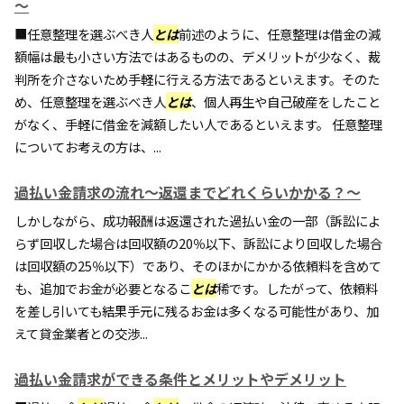
～
■任意整理を選ぶべき人
とは
前述のように、任意整理は借金の減
額幅は最も小さい方法ではあるものの、デメリットが少なく、裁
判所を介さないため手軽に行える方法であるといえます。そのた
め、任意整理を選ぶべき人
とは
、個人再生や自己破産をしたこと
がなく、手軽に借金を減額したい人であるといえます。 任意整理
についてお考えの方は、...
過払い金請求の流れ～返還までどれくらいかかる？～
しかしながら、成功報酬は返還された過払い金の一部（訴訟によ
らず回収した場合は回収額の20％以下、訴訟により回収した場合
は回収額の25％以下）であり、そのほかにかかる依頼料を含めて
も、追加でお金が必要となるこ
とは
稀です。したがって、依頼料
を差し引いても結果手元に残るお金は多くなる可能性があり、加
えて貸金業者との交渉...
過払い金請求ができる条件とメリットやデメリット