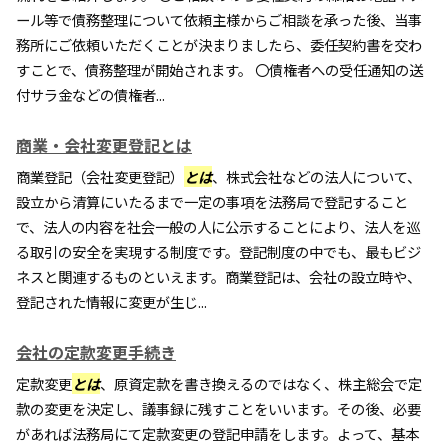
ール等で債務整理について依頼主様からご相談を承った後、当事
務所にご依頼いただくことが決まりましたら、委任契約書を交わ
すことで、債務整理が開始されます。 〇債権者への受任通知の送
付サラ金などの債権者...
商業・会社変更登記とは
商業登記（会社変更登記）
とは
、株式会社などの法人について、
設立から清算にいたるまで一定の事項を法務局で登記すること
で、法人の内容を社会一般の人に公示することにより、法人を巡
る取引の安全を実現する制度です。登記制度の中でも、最もビジ
ネスと関連するものといえます。商業登記は、会社の設立時や、
登記された情報に変更が生じ...
会社の定款変更手続き
定款変更
とは
、原資定款を書き換えるのではなく、株主総会で定
款の変更を決定し、議事録に残すことをいいます。その後、必要
があれば法務局にて定款変更の登記申請をします。よって、基本