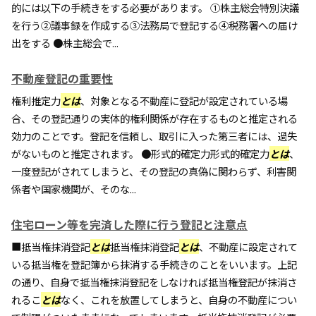
的には以下の手続きをする必要があります。 ①株主総会特別決議
を行う②議事録を作成する③法務局で登記する④税務署への届け
出をする ●株主総会で...
不動産登記の重要性
権利推定力
とは
、対象となる不動産に登記が設定されている場
合、その登記通りの実体的権利関係が存在するものと推定される
効力のことです。登記を信頼し、取引に入った第三者には、過失
がないものと推定されます。 ●形式的確定力形式的確定力
とは
、
一度登記がされてしまうと、その登記の真偽に関わらず、利害関
係者や国家機関が、そのな...
住宅ローン等を完済した際に行う登記と注意点
■抵当権抹消登記
とは
抵当権抹消登記
とは
、不動産に設定されて
いる抵当権を登記簿から抹消する手続きのことをいいます。上記
の通り、自身で抵当権抹消登記をしなければ抵当権登記が抹消さ
れるこ
とは
なく、これを放置してしまうと、自身の不動産につい