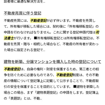
談者様に最適な解決方法を...
不動産売買に伴う登記
不動産売買には、
不動産登記
が必ず伴います。不動産を売買し
て、所有権が移転した場合には、契約後に「所有権移転登記」の
申請を行わなければなりません。これに関する登記申請代理は
司
法書士
が行います。 ■所有権移転登記とは所有権移転登記は、不
動産を売買・贈与・相続した場合など、不動産の所有者が変わっ
た場合に設定される登記で...
建物を新築、分譲マンションを購入した時の登記について
不動産登記
は、自身の権利・財産を保護するため、第三者との紛
争を防ぐために必要なものであり、
不動産登記
制度は、その不動
産の情報について登記簿上に記載して公示することで、不動産取
引の安全を保護することを目的としています。 ■建物を新築した
場合この場合、まず「建物表題登記」の申請をします。登記簿上
の「表題部」とは、不動...