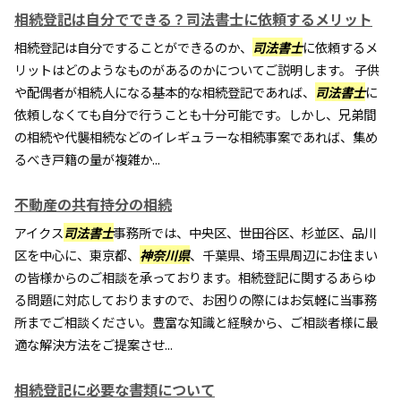
相続登記は自分でできる？司法書士に依頼するメリット
相続登記は自分ですることができるのか、
司法書士
に依頼するメ
リットはどのようなものがあるのかについてご説明します。 子供
や配偶者が相続人になる基本的な相続登記であれば、
司法書士
に
依頼しなくても自分で行うことも十分可能です。しかし、兄弟間
の相続や代襲相続などのイレギュラーな相続事案であれば、集め
るべき戸籍の量が複雑か...
不動産の共有持分の相続
アイクス
司法書士
事務所では、中央区、世田谷区、杉並区、品川
区を中心に、東京都、
神奈川県
、千葉県、埼玉県周辺にお住まい
の皆様からのご相談を承っております。相続登記に関するあらゆ
る問題に対応しておりますので、お困りの際にはお気軽に当事務
所までご相談ください。豊富な知識と経験から、ご相談者様に最
適な解決方法をご提案させ...
相続登記に必要な書類について