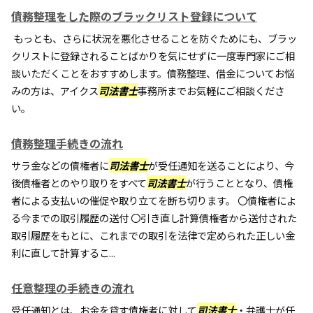
債務整理をした際のブラックリスト登録について
もっとも、さらに状況を悪化させることを防ぐためにも、ブラッ
クリストに登録されることばかりを気にせずに一度専門家にご相
談いただくことをおすすめします。債務整理、借金についてお悩
みの方は、アイクス
司法書士
事務所までお気軽にご相談くださ
い。
債務整理手続きの流れ
サラ金などの債権者に
司法書士
が受任通知を送ることにより、今
後債権者とのやり取りをすべて
司法書士
が行うこととなり、債権
者による支払いの催促や取り立てを断ち切ります。 〇債権者によ
る今までの取引履歴の送付 〇引き直し計算債権者から送付された
取引履歴をもとに、これまでの取引を法律で定められた正しい金
利に直して計算するこ...
任意整理の手続きの流れ
受任通知とは、お金を貸す債権者に対して
司法書士
・弁護士が任