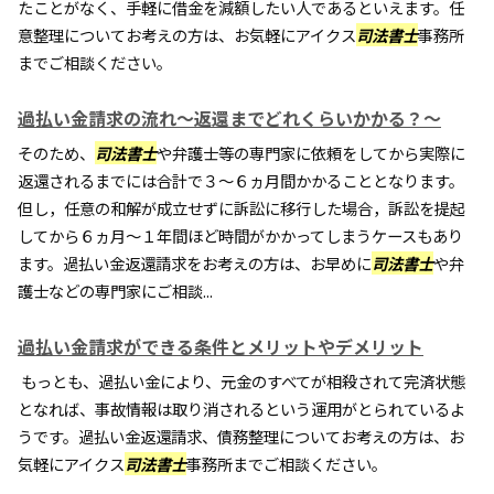
たことがなく、手軽に借金を減額したい人であるといえます。任
意整理についてお考えの方は、お気軽にアイクス
司法書士
事務所
までご相談ください。
過払い金請求の流れ～返還までどれくらいかかる？～
そのため、
司法書士
や弁護士等の専門家に依頼をしてから実際に
返還されるまでには合計で３～６ヵ月間かかることとなります。
但し，任意の和解が成立せずに訴訟に移行した場合，訴訟を提起
してから６ヵ月～１年間ほど時間がかかってしまうケースもあり
ます。過払い金返還請求をお考えの方は、お早めに
司法書士
や弁
護士などの専門家にご相談...
過払い金請求ができる条件とメリットやデメリット
もっとも、過払い金により、元金のすべてが相殺されて完済状態
となれば、事故情報は取り消されるという運用がとられているよ
うです。過払い金返還請求、債務整理についてお考えの方は、お
気軽にアイクス
司法書士
事務所までご相談ください。