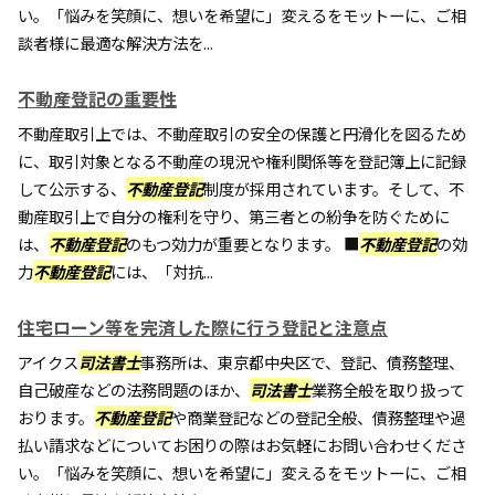
い。「悩みを笑顔に、想いを希望に」変えるをモットーに、ご相
談者様に最適な解決方法を...
不動産登記の重要性
不動産取引上では、不動産取引の安全の保護と円滑化を図るため
に、取引対象となる不動産の現況や権利関係等を登記簿上に記録
して公示する、
不動産登記
制度が採用されています。そして、不
動産取引上で自分の権利を守り、第三者との紛争を防ぐために
は、
不動産登記
のもつ効力が重要となります。 ■
不動産登記
の効
力
不動産登記
には、「対抗...
住宅ローン等を完済した際に行う登記と注意点
アイクス
司法書士
事務所は、東京都中央区で、登記、債務整理、
自己破産などの法務問題のほか、
司法書士
業務全般を取り扱って
おります。
不動産登記
や商業登記などの登記全般、債務整理や過
払い請求などについてお困りの際はお気軽にお問い合わせくださ
い。「悩みを笑顔に、想いを希望に」変えるをモットーに、ご相