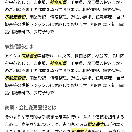
を中心として、東京都、
神奈川県
、千葉県、埼玉県の皆さまから
のご相談や書面の作成を承っております。相続登記、家族信託、
不動産登記
、商業登記、債務整理、過払い請求、任意整理、自己
破産等の幅拾うジャンルに対応しております。初回相談・初回電
話相談無料で、事前予約で...
家族信託とは
アイクス
司法書士
事務所は、中央区、世田谷区、杉並区、品川区
を中心として、東京都、
神奈川県
、千葉県、埼玉県の皆さまから
のご相談や書面の作成を承っております。相続登記、家族信託、
不動産登記
、商業登記、債務整理、過払い請求、任意整理、自己
破産等の幅拾うジャンルに対応しております。初回相談・初回電
話相談無料で、事前予約で...
商業・会社変更登記とは
そのような専門的な手続きを確実に行い、法人の信頼を担保する
ために、商業登記については、専門家である
司法書士
にご相談す
ることをおすすめします。 アイクス
司法書士
事務所は、東京都中