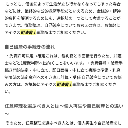
もっとも、借金によって生活が立ち行かなくなってしまった場合
などには、最終的な公的救済手段だといえるため、金銭的・精神
的負担を解消するためにも、選択肢の一つとして考慮することが
できます。債務整理、自己破産についてお考えの方は、お気軽に
アイクス
司法書士
事務所までご相談ください。
自己破産の手続きの流れ
・免責許可決定→確定これは、裁判官との面接を行うため、弁護
士などと1度裁判所へ出向くことをいいます。・免責審尋・破産手
続き開始決定・申し立て、即日面接・申し立て書類の準備・利息
制限法の法定金利への引き直し計算・受任 自己破産についてお悩
みの方は、お気軽にアイクス
司法書士
事務所までご相談くださ
い。
任意整理を選ぶべき人とは～個人再生や自己破産との違い
～
そのため、任意整理を選ぶべき人とは、個人再生や自己破産をし