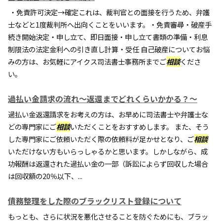
・免責許可決定→確定これは、裁判官との面接を行うため、弁護
士などと1度裁判所へ出向くことをいいます。・免責審尋・破産手
続き開始決定・申し立て、即日面接・申し立て書類の準備・利息
制限法の法定金利への引き直し計算・受任 自己破産についてお悩
みの方は、お気軽にアイクス司法書士事務所までご
相談
くださ
い。
過払い金請求の流れ～返還までどれくらいかかる？～
過払い金返還請求をお考えの方は、お早めに司法書士や弁護士な
どの専門家にご
相談
いただくことをおすすめします。 また、そう
した専門家にご依頼いただく際の依頼料が足かせとなり、ご
相談
いただけない方もいらっしゃるかと思います。しかしながら、成
功報酬は返還された過払い金の一部（訴訟によらず回収した場合
は回収額の20％以下、...
債務整理をした際のブラックリスト登録について
もっとも、さらに状況を悪化させることを防ぐためにも、ブラッ