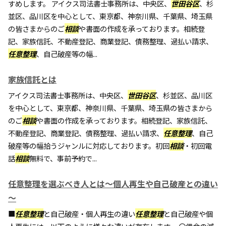
すめします。 アイクス司法書士事務所は、中央区、
世田谷区
、杉
並区、品川区を中心として、東京都、神奈川県、千葉県、埼玉県
の皆さまからのご
相談
や書面の作成を承っております。相続登
記、家族信託、不動産登記、商業登記、債務整理、過払い請求、
任意整理
、自己破産等の幅...
家族信託とは
アイクス司法書士事務所は、中央区、
世田谷区
、杉並区、品川区
を中心として、東京都、神奈川県、千葉県、埼玉県の皆さまから
のご
相談
や書面の作成を承っております。相続登記、家族信託、
不動産登記、商業登記、債務整理、過払い請求、
任意整理
、自己
破産等の幅拾うジャンルに対応しております。初回
相談
・初回電
話
相談
無料で、事前予約で...
任意整理を選ぶべき人とは～個人再生や自己破産との違い
～
■
任意整理
と自己破産・個人再生の違い
任意整理
と自己破産や個