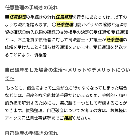
任意整理の手続きの流れ
■
任意整理
の手続きの流れ
任意整理
を行うにあたっては、以下の
ような流れを踏みます。 〇
任意整理
可能かどうかの確認と返済原
資の確認〇借入総額の確認〇交渉相手の決定〇受任通知 受任通知
とは、お金を貸す債権者に対して司法書士・弁護士が
任意整理
の
依頼を受けたことを知らせる通知をいいます。受任通知を発送す
ることにより、債権者...
自己破産をした場合の生活～メリットやデメリットについ
て～
もっとも、借金によって生活が立ち行かなくなってしまった場合
などには、最終的な公的救済手段だといえるため、金銭的・精神
的負担を解消するためにも、選択肢の一つとして考慮することが
できます。債務整理、自己破産についてお考えの方は、お気軽に
アイクス司法書士事務所までご
相談
ください。
自己破産の手続きの流れ