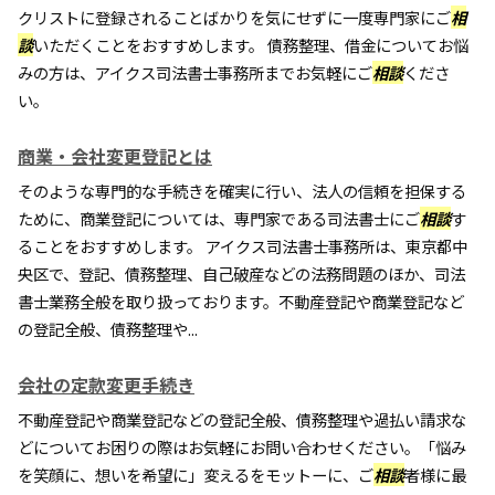
クリストに登録されることばかりを気にせずに一度専門家にご
相
談
いただくことをおすすめします。 債務整理、借金についてお悩
みの方は、アイクス司法書士事務所までお気軽にご
相談
くださ
い。
商業・会社変更登記とは
そのような専門的な手続きを確実に行い、法人の信頼を担保する
ために、商業登記については、専門家である司法書士にご
相談
す
ることをおすすめします。 アイクス司法書士事務所は、東京都中
央区で、登記、債務整理、自己破産などの法務問題のほか、司法
書士業務全般を取り扱っております。不動産登記や商業登記など
の登記全般、債務整理や...
会社の定款変更手続き
不動産登記や商業登記などの登記全般、債務整理や過払い請求な
どについてお困りの際はお気軽にお問い合わせください。「悩み
を笑顔に、想いを希望に」変えるをモットーに、ご
相談
者様に最