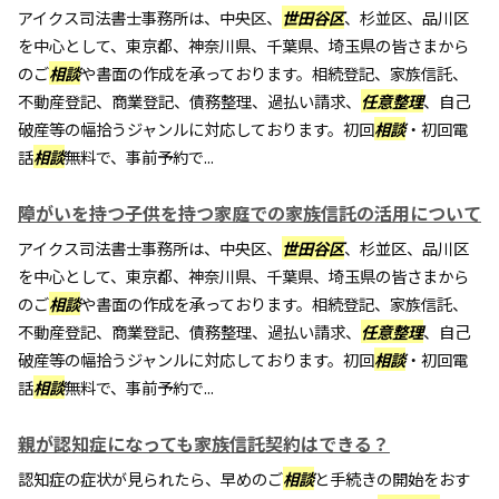
アイクス司法書士事務所は、中央区、
世田谷区
、杉並区、品川区
を中心として、東京都、神奈川県、千葉県、埼玉県の皆さまから
のご
相談
や書面の作成を承っております。相続登記、家族信託、
不動産登記、商業登記、債務整理、過払い請求、
任意整理
、自己
破産等の幅拾うジャンルに対応しております。初回
相談
・初回電
話
相談
無料で、事前予約で...
障がいを持つ子供を持つ家庭での家族信託の活用について
アイクス司法書士事務所は、中央区、
世田谷区
、杉並区、品川区
を中心として、東京都、神奈川県、千葉県、埼玉県の皆さまから
のご
相談
や書面の作成を承っております。相続登記、家族信託、
不動産登記、商業登記、債務整理、過払い請求、
任意整理
、自己
破産等の幅拾うジャンルに対応しております。初回
相談
・初回電
話
相談
無料で、事前予約で...
親が認知症になっても家族信託契約はできる？
認知症の症状が見られたら、早めのご
相談
と手続きの開始をおす