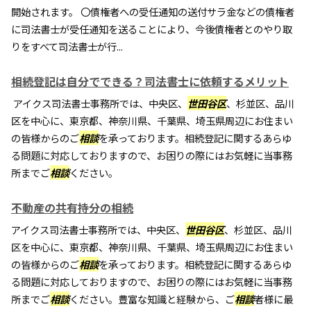
開始されます。 〇債権者への受任通知の送付サラ金などの債権者
に司法書士が受任通知を送ることにより、今後債権者とのやり取
りをすべて司法書士が行...
相続登記は自分でできる？司法書士に依頼するメリット
アイクス司法書士事務所では、中央区、
世田谷区
、杉並区、品川
区を中心に、東京都、神奈川県、千葉県、埼玉県周辺にお住まい
の皆様からのご
相談
を承っております。相続登記に関するあらゆ
る問題に対応しておりますので、お困りの際にはお気軽に当事務
所までご
相談
ください。
不動産の共有持分の相続
アイクス司法書士事務所では、中央区、
世田谷区
、杉並区、品川
区を中心に、東京都、神奈川県、千葉県、埼玉県周辺にお住まい
の皆様からのご
相談
を承っております。相続登記に関するあらゆ
る問題に対応しておりますので、お困りの際にはお気軽に当事務
所までご
相談
ください。豊富な知識と経験から、ご
相談
者様に最