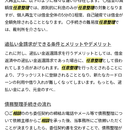
人再生には、以下のように様々な違いが存在します。 〇借金の減
額度
任意整理
では、原則的に利息のみが
任意整理
の対象となりま
すが、個人再生では借金全体の5分の1程度、自己破産では借金が
全額免除されることとなります。 〇手続きの難易度
任意整理
で
は、裁判所を介さない...
過払い金請求ができる条件とメリットやデメリット
これに対し、過払い金返還請求を行うデメリットとしては、借金
返済中の過払い金返還請求であった場合に、
任意整理
として扱わ
れてしまう点があげられます。
任意整理
を行ったとされることに
より、ブラックリストに登録されることとなり、新たなカードロ
ーンの利用や借り入れが難しくなってしまいます。もっとも、過
払い金により、元金のすべ...
債務整理手続きの流れ
〇ご
相談
ののち委任契約の締結お電話やメール等で債務整理につ
いて依頼主様からご
相談
を承った後、当事務所にご依頼いただく
ことが決まりましたら、委任契約書を交わすことで、債務整理が