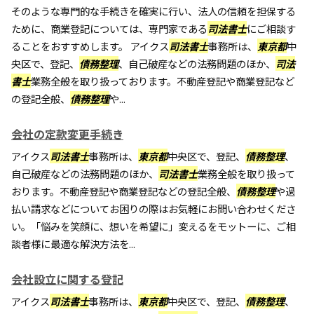
そのような専門的な手続きを確実に行い、法人の信頼を担保する
ために、商業登記については、専門家である
司法書士
にご相談す
ることをおすすめします。 アイクス
司法書士
事務所は、
東京都
中
央区で、登記、
債務整理
、自己破産などの法務問題のほか、
司法
書士
業務全般を取り扱っております。不動産登記や商業登記など
の登記全般、
債務整理
や...
会社の定款変更手続き
アイクス
司法書士
事務所は、
東京都
中央区で、登記、
債務整理
、
自己破産などの法務問題のほか、
司法書士
業務全般を取り扱って
おります。不動産登記や商業登記などの登記全般、
債務整理
や過
払い請求などについてお困りの際はお気軽にお問い合わせくださ
い。「悩みを笑顔に、想いを希望に」変えるをモットーに、ご相
談者様に最適な解決方法を...
会社設立に関する登記
アイクス
司法書士
事務所は、
東京都
中央区で、登記、
債務整理
、