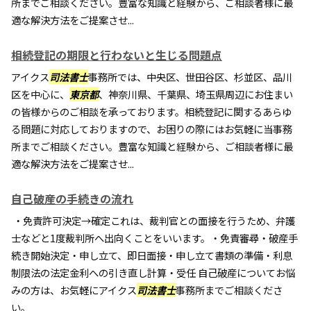
所までご相談ください。豊富な知識と経験から、ご相談者様に最
適な解決方法をご提案させ...
相続登記の期限と行わないと生じる問題点
アイクス
司法書士
事務所では、中央区、世田谷区、杉並区、品川
区を中心に、
東京都
、神奈川県、千葉県、埼玉県周辺にお住まい
の皆様からのご相談を承っております。相続登記に関するあらゆ
る問題に対応しておりますので、お困りの際にはお気軽に当事務
所までご相談ください。豊富な知識と経験から、ご相談者様に最
適な解決方法をご提案させ...
自己破産の手続きの流れ
・免責許可決定→確定これは、裁判官との面接を行うため、弁護
士などと1度裁判所へ出向くことをいいます。・免責審尋・破産手
続き開始決定・申し立て、即日面接・申し立て書類の準備・利息
制限法の法定金利への引き直し計算・受任 自己破産についてお悩
みの方は、お気軽にアイクス
司法書士
事務所までご相談くださ
い。