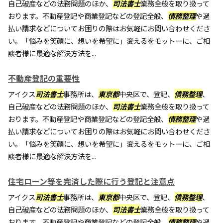
自己破産などの法務問題のほか、
司法書士
業務全般を取り扱って
おります。不動産登記や商業登記などの登記全般、
債務整理
や過
払い請求などについてお困りの際はお気軽にお問い合わせくださ
い。「悩みを笑顔に、想いを希望に」変えるをモットーに、ご相
談者様に最適な解決方法を...
不動産登記の重要性
アイクス
司法書士
事務所は、
東京都
中央区で、登記、
債務整理
、
自己破産などの法務問題のほか、
司法書士
業務全般を取り扱って
おります。不動産登記や商業登記などの登記全般、
債務整理
や過
払い請求などについてお困りの際はお気軽にお問い合わせくださ
い。「悩みを笑顔に、想いを希望に」変えるをモットーに、ご相
談者様に最適な解決方法を...
住宅ローン等を完済した際に行う登記と注意点
アイクス
司法書士
事務所は、
東京都
中央区で、登記、
債務整理
、
自己破産などの法務問題のほか、
司法書士
業務全般を取り扱って
おります。不動産登記や商業登記などの登記全般、
債務整理
や過