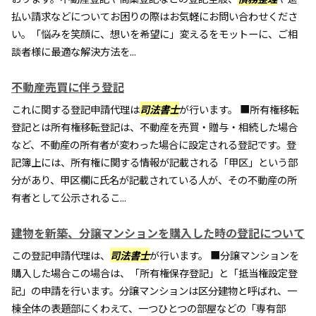
払い請求などについてお困りの際はお気軽にお問い合わせくださ
い。「悩みを笑顔に、想いを希望に」変えるをモットーに、ご相
談者様に最適な解決方法を...
不動産売買に伴う登記
これに関する登記申請代理は
司法書士
が行います。 ■所有権移転
登記とは所有権移転登記は、不動産を売買・贈与・相続した場合
など、不動産の所有者が変わった場合に設定される登記です。登
記簿上には、所有権に関する情報が記載される「甲区」という部
分があり、甲区欄に氏名が記載されている人が、その不動産の所
有者として公示されるこ...
建物を新築、分譲マンションを購入した時の登記について
この登記申請代理は、
司法書士
が行います。 ■分譲マンションを
購入した場合この場合は、「所有権保存登記」と「抵当権設定登
記」の申請を行います。分譲マンションは区分建物と呼ばれ、一
棟全体の表題部にくわえて、一つひとつの部屋などの「専有部