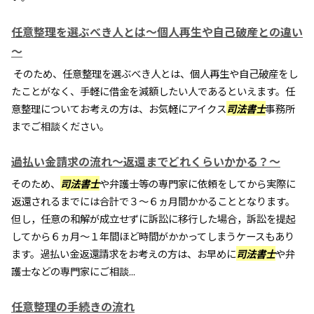
任意整理を選ぶべき人とは～個人再生や自己破産との違い
～
そのため、任意整理を選ぶべき人とは、個人再生や自己破産をし
たことがなく、手軽に借金を減額したい人であるといえます。任
意整理についてお考えの方は、お気軽にアイクス
司法書士
事務所
までご相談ください。
過払い金請求の流れ～返還までどれくらいかかる？～
そのため、
司法書士
や弁護士等の専門家に依頼をしてから実際に
返還されるまでには合計で３～６ヵ月間かかることとなります。
但し，任意の和解が成立せずに訴訟に移行した場合，訴訟を提起
してから６ヵ月～１年間ほど時間がかかってしまうケースもあり
ます。過払い金返還請求をお考えの方は、お早めに
司法書士
や弁
護士などの専門家にご相談...
任意整理の手続きの流れ