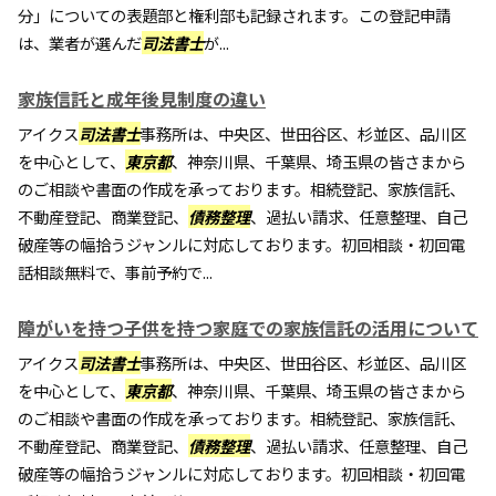
分」についての表題部と権利部も記録されます。この登記申請
は、業者が選んだ
司法書士
が...
家族信託と成年後見制度の違い
アイクス
司法書士
事務所は、中央区、世田谷区、杉並区、品川区
を中心として、
東京都
、神奈川県、千葉県、埼玉県の皆さまから
のご相談や書面の作成を承っております。相続登記、家族信託、
不動産登記、商業登記、
債務整理
、過払い請求、任意整理、自己
破産等の幅拾うジャンルに対応しております。初回相談・初回電
話相談無料で、事前予約で...
障がいを持つ子供を持つ家庭での家族信託の活用について
アイクス
司法書士
事務所は、中央区、世田谷区、杉並区、品川区
を中心として、
東京都
、神奈川県、千葉県、埼玉県の皆さまから
のご相談や書面の作成を承っております。相続登記、家族信託、
不動産登記、商業登記、
債務整理
、過払い請求、任意整理、自己
破産等の幅拾うジャンルに対応しております。初回相談・初回電