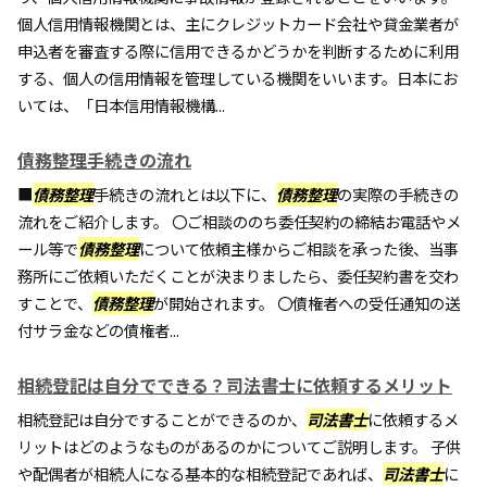
個人信用情報機関とは、主にクレジットカード会社や貸金業者が
申込者を審査する際に信用できるかどうかを判断するために利用
する、個人の信用情報を管理している機関をいいます。日本にお
いては、「日本信用情報機構...
債務整理手続きの流れ
■
債務整理
手続きの流れとは以下に、
債務整理
の実際の手続きの
流れをご紹介します。 〇ご相談ののち委任契約の締結お電話やメ
ール等で
債務整理
について依頼主様からご相談を承った後、当事
務所にご依頼いただくことが決まりましたら、委任契約書を交わ
すことで、
債務整理
が開始されます。 〇債権者への受任通知の送
付サラ金などの債権者...
相続登記は自分でできる？司法書士に依頼するメリット
相続登記は自分ですることができるのか、
司法書士
に依頼するメ
リットはどのようなものがあるのかについてご説明します。 子供
や配偶者が相続人になる基本的な相続登記であれば、
司法書士
に