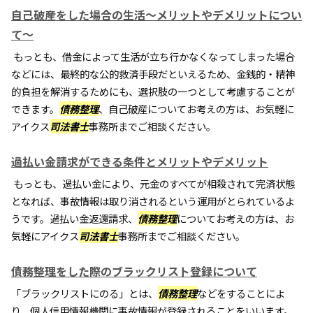
自己破産をした場合の生活～メリットやデメリットについ
て～
もっとも、借金によって生活が立ち行かなくなってしまった場合
などには、最終的な公的救済手段だといえるため、金銭的・精神
的負担を解消するためにも、選択肢の一つとして考慮することが
できます。
債務整理
、自己破産についてお考えの方は、お気軽に
アイクス
司法書士
事務所までご相談ください。
過払い金請求ができる条件とメリットやデメリット
もっとも、過払い金により、元金のすべてが相殺されて完済状態
となれば、事故情報は取り消されるという運用がとられているよ
うです。過払い金返還請求、
債務整理
についてお考えの方は、お
気軽にアイクス
司法書士
事務所までご相談ください。
債務整理をした際のブラックリスト登録について
「ブラックリストにのる」とは、
債務整理
などをすることによ
り、個人信用情報機関に事故情報が登録されることをいいます。