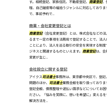
す。相続登記、家族信託、不動産登記、
商業登記
、
理、自己破産等の幅拾うジャンルに対応しておりま
で、事前予約で...
商業・会社変更登記とは
商業登記
（会社変更登記）とは、株式会社などの法
るまで一定の事項を法務局で登記することで、法人
ことにより、法人を巡る取引の安全を実現する制度
ジネスと関連するものといえます。
商業登記
は、会
変更が生じ...
会社設立に関する登記
アイクス
司法書士
事務所は、東京都中央区で、登記
問題のほか、
司法書士
業務全般を取り扱っておりま
登記全般、債務整理や過払い請求などについてお困
ださい。「悩みを笑顔に、想いを希望に」変えるを
解決方法を...