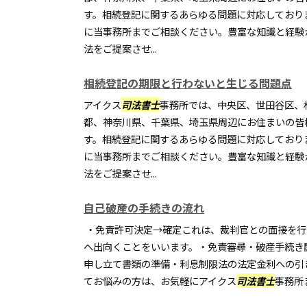
す。相続登記に関するあらゆる問題に対応しており
に当事務所までご相談ください。豊富な知識と経験
法をご提案させ...
相続登記の期限と行わないと生じる問題点
アイクス
司法書士
事務所では、中央区、世田谷区、
都、神奈川県、千葉県、埼玉県周辺にお住まいの皆
す。相続登記に関するあらゆる問題に対応しており
に当事務所までご相談ください。豊富な知識と経験
法をご提案させ...
自己破産の手続きの流れ
・免責許可決定→確定これは、裁判官との面接を行
へ出向くことをいいます。・免責審尋・破産手続き
申し立て書類の準備・利息制限法の法定金利への引
てお悩みの方は、お気軽にアイクス
司法書士
事務所