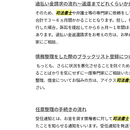
過払い金請求の流れ～返還までどれくらいか
そのため、
司法書士
や弁護士等の専門家に依頼をし
合計で３～６ヵ月間かかることとなります。但し，
行した場合，訴訟を提起してから６ヵ月～１年間ほ
あります。過払い金返還請求をお考えの方は、お早
家にご相談...
債務整理をした際のブラックリスト登録につ
もっとも、さらに状況を悪化させることを防ぐため
ることばかりを気にせずに一度専門家にご相談いた
整理、借金についてお悩みの方は、アイクス
司法書
さい。
任意整理の手続きの流れ
受任通知とは、お金を貸す債権者に対して
司法書士
たことを知らせる通知をいいます。受任通知を発送