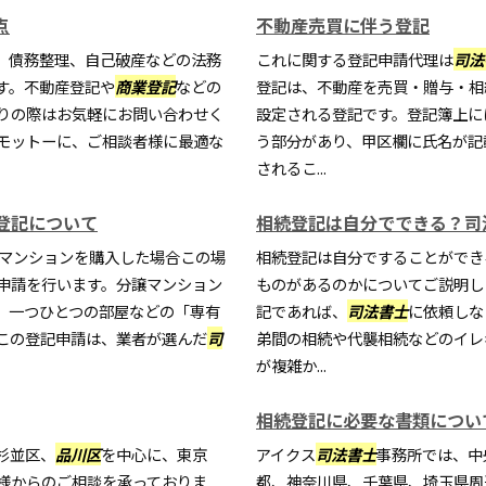
点
不動産売買に伴う登記
、債務整理、自己破産などの法務
これに関する登記申請代理は
司法
す。不動産登記や
商業登記
などの
登記は、不動産を売買・贈与・相
りの際はお気軽にお問い合わせく
設定される登記です。登記簿上に
モットーに、ご相談者様に最適な
う部分があり、甲区欄に氏名が記
されるこ...
登記について
相続登記は自分でできる？司
譲マンションを購入した場合この場
相続登記は自分ですることができ
申請を行います。分譲マンション
ものがあるのかについてご説明し
、一つひとつの部屋などの「専有
記であれば、
司法書士
に依頼しな
この登記申請は、業者が選んだ
司
弟間の相続や代襲相続などのイレ
が複雑か...
相続登記に必要な書類につい
杉並区、
品川区
を中心に、東京
アイクス
司法書士
事務所では、中
様からのご相談を承っておりま
都、神奈川県、千葉県、埼玉県周