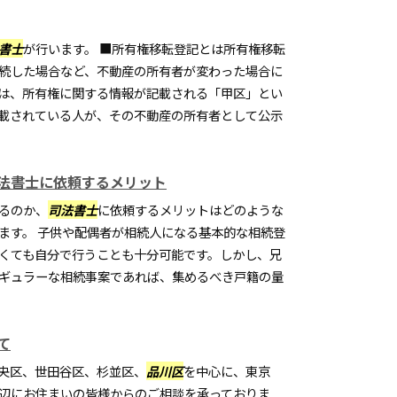
書士
が行います。 ■所有権移転登記とは所有権移転
続した場合など、不動産の所有者が変わった場合に
は、所有権に関する情報が記載される「甲区」とい
載されている人が、その不動産の所有者として公示
法書士に依頼するメリット
るのか、
司法書士
に依頼するメリットはどのような
ます。 子供や配偶者が相続人になる基本的な相続登
くても自分で行うことも十分可能です。しかし、兄
ギュラーな相続事案であれば、集めるべき戸籍の量
て
央区、世田谷区、杉並区、
品川区
を中心に、東京
辺にお住まいの皆様からのご相談を承っておりま