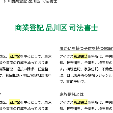
ード
>
商業登記 品川区 司法書士
商業登記 品川区 司法書士
障がいを持つ子供を持つ家庭
並区、
品川区
を中心として、東京
アイクス
司法書士
事務所は、中央
談や書面の作成を承っておりま
都、神奈川県、千葉県、埼玉県の
債務整理、過払い請求、任意整
す。相続登記、家族信託、不動産
す。初回相談・初回電話相談無料
理、自己破産等の幅拾うジャンル
で、事前予約で...
？
家族信託とは
並区、
品川区
を中心として、東京
アイクス
司法書士
事務所は、中央
談や書面の作成を承っておりま
都、神奈川県、千葉県、埼玉県の