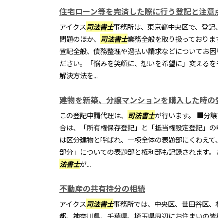
住宅ローン等を完済した際に行う登記と注意
アイクス
司法書士
事務所は、東京都中央区で、登記
問題のほか、
司法書士
業務全般を取り扱っておりま
登記全般、債務整理や過払い請求などについてお困
ださい。「悩みを笑顔に、想いを希望に」変えるを
解決方法を...
建物を新築、分譲マンションを購入した時の
この登記申請代理は、
司法書士
が行います。 ■分
合は、「所有権保存登記」と「抵当権設定登記」の
は区分建物と呼ばれ、一棟全体の表題部にくわえて
部分」についての表題部と権利部も記録されます。
法書士
が...
不動産の共有持分の相続
アイクス
司法書士
事務所では、中央区、世田谷区、
都、神奈川県、千葉県、埼玉県周辺にお住まいの皆