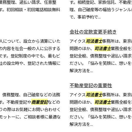
債務整理、過払い請求、任意整
す。相続登記、家族信託、不動産
す。初回相談・初回電話相談無料
理、自己破産等の幅拾うジャンル
で、事前予約で...
会社の定款変更手続き
人について、設立から清算にいた
アイクス
司法書士
事務所は、東京
の内容を社会一般の人に公示する
問題のほか、
司法書士
業務全般を
です。登記制度の中でも、最もビ
登記全般、債務整理や過払い請求
社の設立時や、登記された情報に
ださい。「悩みを笑顔に、想いを
解決方法を...
不動産登記の重要性
、債務整理、自己破産などの法務
アイクス
司法書士
事務所は、東京
す。不動産登記や
商業登記
などの
問題のほか、
司法書士
業務全般を
りの際はお気軽にお問い合わせく
登記全般、債務整理や過払い請求
モットーに、ご相談者様に最適な
ださい。「悩みを笑顔に、想いを
解決方法を...