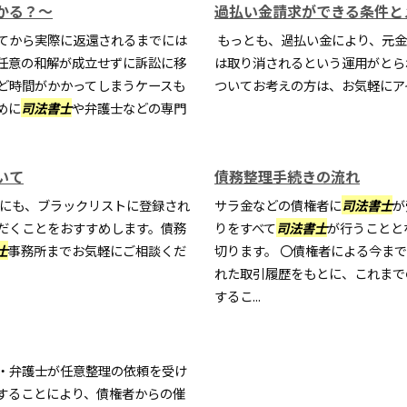
かる？～
過払い金請求ができる条件と
てから実際に返還されるまでには
もっとも、過払い金により、元金
任意の和解が成立せずに訴訟に移
は取り消されるという運用がとら
ど時間がかかってしまうケースも
ついてお考えの方は、お気軽にア
めに
司法書士
や弁護士などの専門
いて
債務整理手続きの流れ
にも、ブラックリストに登録され
サラ金などの債権者に
司法書士
が
だくことをおすすめします。債務
りをすべて
司法書士
が行うことと
士
事務所までお気軽にご相談くだ
切ります。 〇債権者による今ま
れた取引履歴をもとに、これまで
するこ...
・弁護士が任意整理の依頼を受け
することにより、債権者からの催