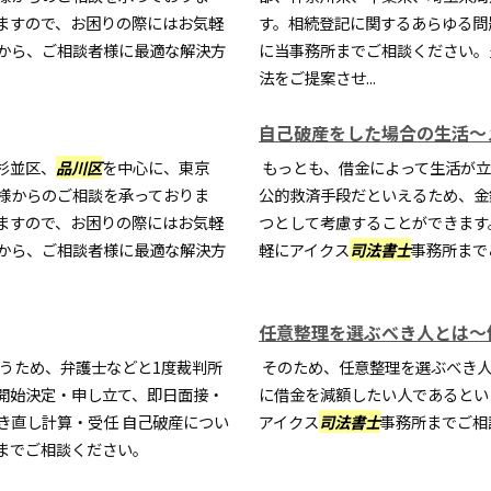
ますので、お困りの際にはお気軽
す。相続登記に関するあらゆる問
から、ご相談者様に最適な解決方
に当事務所までご相談ください。
法をご提案させ...
自己破産をした場合の生活～
杉並区、
品川区
を中心に、東京
もっとも、借金によって生活が立
様からのご相談を承っておりま
公的救済手段だといえるため、金
ますので、お困りの際にはお気軽
つとして考慮することができます
から、ご相談者様に最適な解決方
軽にアイクス
司法書士
事務所まで
任意整理を選ぶべき人とは～
うため、弁護士などと1度裁判所
そのため、任意整理を選ぶべき人
開始決定・申し立て、即日面接・
に借金を減額したい人であるとい
き直し計算・受任 自己破産につい
アイクス
司法書士
事務所までご相
までご相談ください。