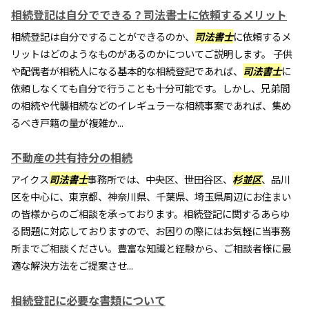
相続登記は自分でできる？司法書士に依頼するメリット
相続登記は自分ですることができるのか、
司法書士
に依頼するメ
リットはどのようなものがあるのかについてご説明します。 子供
や配偶者が相続人になる基本的な相続登記であれば、
司法書士
に
依頼しなくても自分で行うことも十分可能です。しかし、兄弟間
の相続や代襲相続などのイレギュラーな相続事案であれば、集め
るべき戸籍の量が複雑か...
不動産の共有持分の相続
アイクス
司法書士
事務所では、中央区、世田谷区、
杉並区
、品川
区を中心に、東京都、神奈川県、千葉県、埼玉県周辺にお住まい
の皆様からのご相談を承っております。相続登記に関するあらゆ
る問題に対応しておりますので、お困りの際にはお気軽に当事務
所までご相談ください。豊富な知識と経験から、ご相談者様に最
適な解決方法をご提案させ...
相続登記に必要な書類について