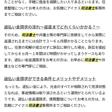
たことがなく、手軽に借金を減額したい人であるといえます。任
意整理についてお考えの方は、お気軽にアイクス
司法書士
事務所
までご相談ください。
過払い金請求の流れ～返還までどれくらいかかる？～
そのため、
司法書士
や弁護士等の専門家に依頼をしてから実際に
返還されるまでには合計で３～６ヵ月間かかることとなります。
但し，任意の和解が成立せずに訴訟に移行した場合，訴訟を提起
してから６ヵ月～１年間ほど時間がかかってしまうケースもあり
ます。過払い金返還請求をお考えの方は、お早めに
司法書士
や弁
護士などの専門家にご相談...
過払い金請求ができる条件とメリットやデメリット
もっとも、過払い金により、元金のすべてが相殺されて完済状態
となれば、事故情報は取り消されるという運用がとられているよ
うです。過払い金返還請求、債務整理についてお考えの方は、お
気軽にアイクス
司法書士
事務所までご相談ください。