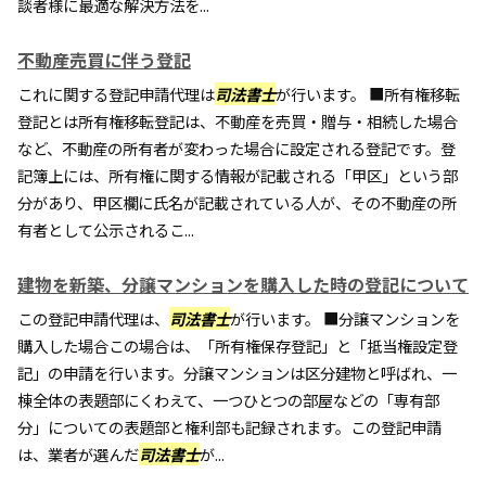
談者様に最適な解決方法を...
不動産売買に伴う登記
これに関する登記申請代理は
司法書士
が行います。 ■所有権移転
登記とは所有権移転登記は、不動産を売買・贈与・相続した場合
など、不動産の所有者が変わった場合に設定される登記です。登
記簿上には、所有権に関する情報が記載される「甲区」という部
分があり、甲区欄に氏名が記載されている人が、その不動産の所
有者として公示されるこ...
建物を新築、分譲マンションを購入した時の登記について
この登記申請代理は、
司法書士
が行います。 ■分譲マンションを
購入した場合この場合は、「所有権保存登記」と「抵当権設定登
記」の申請を行います。分譲マンションは区分建物と呼ばれ、一
棟全体の表題部にくわえて、一つひとつの部屋などの「専有部
分」についての表題部と権利部も記録されます。この登記申請
は、業者が選んだ
司法書士
が...