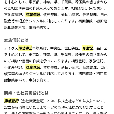
を中心として、東京都、神奈川県、千葉県、埼玉県の皆さまから
のご相談や書面の作成を承っております。相続登記、家族信託、
不動産登記、
商業登記
、債務整理、過払い請求、任意整理、自己
破産等の幅拾うジャンルに対応しております。初回相談・初回電
話相談無料で、事前予約で...
家族信託とは
アイクス
司法書士
事務所は、中央区、世田谷区、
杉並区
、品川区
を中心として、東京都、神奈川県、千葉県、埼玉県の皆さまから
のご相談や書面の作成を承っております。相続登記、家族信託、
不動産登記、
商業登記
、債務整理、過払い請求、任意整理、自己
破産等の幅拾うジャンルに対応しております。初回相談・初回電
話相談無料で、事前予約で...
商業・会社変更登記とは
商業登記
（会社変更登記）とは、株式会社などの法人について、
設立から清算にいたるまで一定の事項を法務局で登記すること
で、法人の内容を社会一般の人に公示することにより、法人を巡