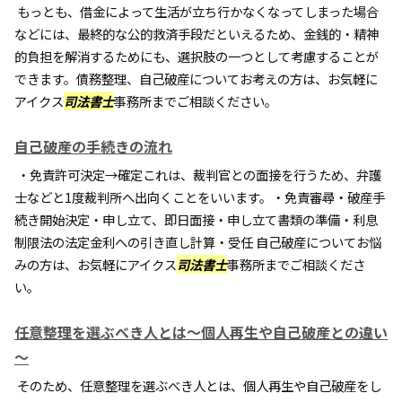
もっとも、借金によって生活が立ち行かなくなってしまった場合
などには、最終的な公的救済手段だといえるため、金銭的・精神
的負担を解消するためにも、選択肢の一つとして考慮することが
できます。債務整理、自己破産についてお考えの方は、お気軽に
アイクス
司法書士
事務所までご相談ください。
自己破産の手続きの流れ
・免責許可決定→確定これは、裁判官との面接を行うため、弁護
士などと1度裁判所へ出向くことをいいます。・免責審尋・破産手
続き開始決定・申し立て、即日面接・申し立て書類の準備・利息
制限法の法定金利への引き直し計算・受任 自己破産についてお悩
みの方は、お気軽にアイクス
司法書士
事務所までご相談くださ
い。
任意整理を選ぶべき人とは～個人再生や自己破産との違い
～
そのため、任意整理を選ぶべき人とは、個人再生や自己破産をし