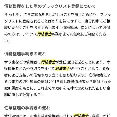
債務整理をした際のブラックリスト登録について
もっとも、さらに状況を悪化させることを防ぐためにも、ブラッ
クリストに登録されることばかりを気にせずに一度専門家にご相
談いただくことをおすすめします。債務整理、借金についてお悩
みの方は、アイクス
司法書士
事務所までお気軽にご相談くださ
い。
債務整理手続きの流れ
サラ金などの債権者に
司法書士
が受任通知を送ることにより、今
後債権者とのやり取りをすべて
司法書士
が行うこととなり、債権
者による支払いの催促や取り立てを断ち切ります。 〇債権者によ
る今までの取引履歴の送付 〇引き直し計算債権者から送付された
取引履歴をもとに、これまでの取引を法律で定められた正しい金
利に直して計算するこ...
任意整理の手続きの流れ
受任通知とは、お金を貸す債権者に対して
司法書士
・弁護士が任