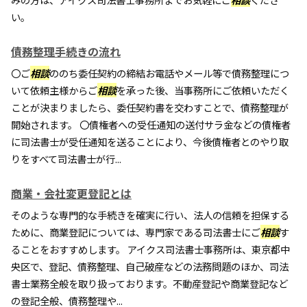
い。
債務整理手続きの流れ
〇ご
相談
ののち委任契約の締結お電話やメール等で債務整理につ
いて依頼主様からご
相談
を承った後、当事務所にご依頼いただく
ことが決まりましたら、委任契約書を交わすことで、債務整理が
開始されます。 〇債権者への受任通知の送付サラ金などの債権者
に司法書士が受任通知を送ることにより、今後債権者とのやり取
りをすべて司法書士が行...
商業・会社変更登記とは
そのような専門的な手続きを確実に行い、法人の信頼を担保する
ために、商業登記については、専門家である司法書士にご
相談
す
ることをおすすめします。 アイクス司法書士事務所は、東京都中
央区で、登記、債務整理、自己破産などの法務問題のほか、司法
書士業務全般を取り扱っております。不動産登記や商業登記など
の登記全般、債務整理や...