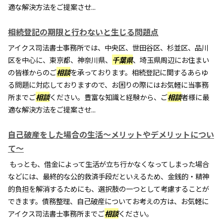
適な解決方法をご提案させ...
相続登記の期限と行わないと生じる問題点
アイクス司法書士事務所では、中央区、世田谷区、杉並区、品川
区を中心に、東京都、神奈川県、
千葉県
、埼玉県周辺にお住まい
の皆様からのご
相談
を承っております。相続登記に関するあらゆ
る問題に対応しておりますので、お困りの際にはお気軽に当事務
所までご
相談
ください。豊富な知識と経験から、ご
相談
者様に最
適な解決方法をご提案させ...
自己破産をした場合の生活～メリットやデメリットについ
て～
もっとも、借金によって生活が立ち行かなくなってしまった場合
などには、最終的な公的救済手段だといえるため、金銭的・精神
的負担を解消するためにも、選択肢の一つとして考慮することが
できます。債務整理、自己破産についてお考えの方は、お気軽に
アイクス司法書士事務所までご
相談
ください。