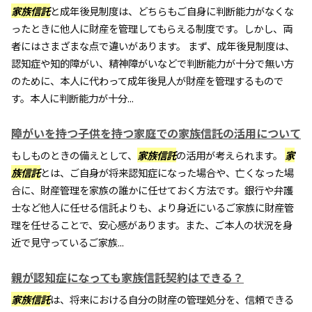
家族信託
と成年後見制度は、どちらもご自身に判断能力がなくな
ったときに他人に財産を管理してもらえる制度です。しかし、両
者にはさまざまな点で違いがあります。 まず、成年後見制度は、
認知症や知的障がい、精神障がいなどで判断能力が十分で無い方
のために、本人に代わって成年後見人が財産を管理するもので
す。本人に判断能力が十分...
障がいを持つ子供を持つ家庭での家族信託の活用について
もしものときの備えとして、
家族信託
の活用が考えられます。
家
族信託
とは、ご自身が将来認知症になった場合や、亡くなった場
合に、財産管理を家族の誰かに任せておく方法です。銀行や弁護
士など他人に任せる信託よりも、より身近にいるご家族に財産管
理を任せることで、安心感があります。また、ご本人の状況を身
近で見守っているご家族...
親が認知症になっても家族信託契約はできる？
家族信託
は、将来における自分の財産の管理処分を、信頼できる