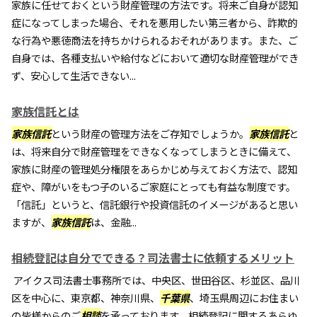
家族に任せておくという財産管理の方法です。将来ご自身が認知
症になってしまった場合、それを悪用したい第三者から、詐欺的
な行為や悪徳商法を持ちかけられるおそれがあります。また、ご
自身では、各種支払いや給付などにおいて適切な財産管理ができ
ず、安心して生活できない...
家族信託とは
家族信託
という財産の管理方法をご存知でしょうか。
家族信託
と
は、将来自分で財産管理をできなくなってしまうときに備えて、
家族に財産の管理処分権限をあらかじめ与えておく方法で、認知
症や、障がいをもつ子のいるご家庭にとっても有益な制度です。
「信託」というと、信託銀行や投資信託のイメージがあると思い
ますが、
家族信託
は、金融...
相続登記は自分でできる？司法書士に依頼するメリット
アイクス司法書士事務所では、中央区、世田谷区、杉並区、品川
区を中心に、東京都、神奈川県、
千葉県
、埼玉県周辺にお住まい
の皆様からのご
相談
を承っております。相続登記に関するあらゆ