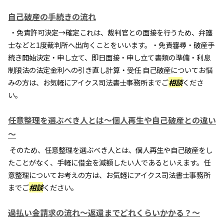
自己破産の手続きの流れ
・免責許可決定→確定これは、裁判官との面接を行うため、弁護
士などと1度裁判所へ出向くことをいいます。・免責審尋・破産手
続き開始決定・申し立て、即日面接・申し立て書類の準備・利息
制限法の法定金利への引き直し計算・受任 自己破産についてお悩
みの方は、お気軽にアイクス司法書士事務所までご
相談
くださ
い。
任意整理を選ぶべき人とは～個人再生や自己破産との違い
～
そのため、任意整理を選ぶべき人とは、個人再生や自己破産をし
たことがなく、手軽に借金を減額したい人であるといえます。任
意整理についてお考えの方は、お気軽にアイクス司法書士事務所
までご
相談
ください。
過払い金請求の流れ～返還までどれくらいかかる？～