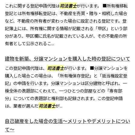
これに関する登記申請代理は
司法書士
が行います。 ■所有権移転
登記とは所有権移転登記は、不動産を売買・贈与・相続した場合
など、不動産の所有者が変わった場合に設定される登記です。登
記簿上には、所有権に関する情報が記載される「甲区」という部
分があり、甲区欄に氏名が記載されている人が、その不動産の所
有者として公示されるこ...
建物を新築、分譲マンションを購入した時の登記について
この登記申請代理は、
司法書士
が行います。 ■分譲マンションを
購入した場合この場合は、「所有権保存登記」と「抵当権設定登
記」の申請を行います。分譲マンションは区分建物と呼ばれ、一
棟全体の表題部にくわえて、一つひとつの部屋などの「専有部
分」についての表題部と権利部も記録されます。この登記申請
は、業者が選んだ
司法書士
が...
自己破産をした場合の生活～メリットやデメリットについ
て～