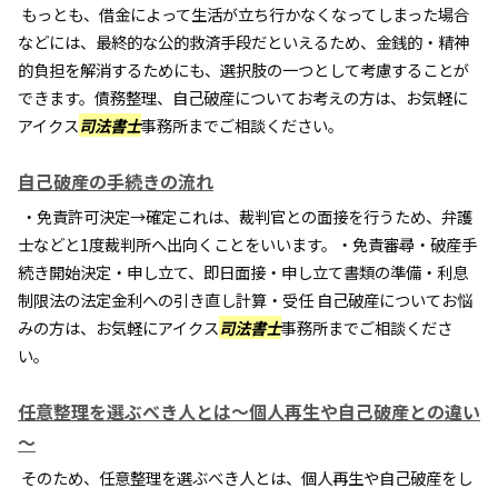
もっとも、借金によって生活が立ち行かなくなってしまった場合
などには、最終的な公的救済手段だといえるため、金銭的・精神
的負担を解消するためにも、選択肢の一つとして考慮することが
できます。債務整理、自己破産についてお考えの方は、お気軽に
アイクス
司法書士
事務所までご相談ください。
自己破産の手続きの流れ
・免責許可決定→確定これは、裁判官との面接を行うため、弁護
士などと1度裁判所へ出向くことをいいます。・免責審尋・破産手
続き開始決定・申し立て、即日面接・申し立て書類の準備・利息
制限法の法定金利への引き直し計算・受任 自己破産についてお悩
みの方は、お気軽にアイクス
司法書士
事務所までご相談くださ
い。
任意整理を選ぶべき人とは～個人再生や自己破産との違い
～
そのため、任意整理を選ぶべき人とは、個人再生や自己破産をし