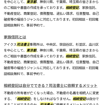
を中心として、
東京都
、神奈川県、千葉県、埼玉県の皆さまから
のご相談や書面の作成を承っております。
相続登記
、家族信託、
不動産登記、商業登記、債務整理、過払い請求、任意整理、自己
破産等の幅拾うジャンルに対応しております。初回相談・初回電
話相談無料で、事前予約で...
家族信託とは
アイクス
司法書士
事務所は、中央区、世田谷区、杉並区、品川区
を中心として、
東京都
、神奈川県、千葉県、埼玉県の皆さまから
のご相談や書面の作成を承っております。
相続登記
、家族信託、
不動産登記、商業登記、債務整理、過払い請求、任意整理、自己
破産等の幅拾うジャンルに対応しております。初回相談・初回電
話相談無料で、事前予約で...
相続登記は自分でできる？司法書士に依頼するメリット
不動産の所有者が亡くなった場合、不動産の名義を相続人に変更
する、「
相続登記
」をしなければなりません。
相続登記
は自分で
することができるのか、
司法書士
に依頼するメリットはどのよう