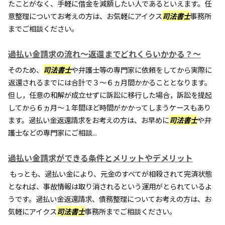
たことがなく、手軽に借金を減額したい人であるといえます。任
意整理についてお考えの方は、お気軽にアイクス
司法書士
事務所
までご相談ください。
過払い金請求の流れ～返還までどれくらいかかる？～
そのため、
司法書士
や弁護士等の専門家に依頼をしてから実際に
返還されるまでには合計で３～６ヵ月間かかることとなります。
但し，任意の和解が成立せずに訴訟に移行した場合，訴訟を提起
してから６ヵ月～１年間ほど時間がかかってしまうケースもあり
ます。過払い金返還請求をお考えの方は、お早めに
司法書士
や弁
護士などの専門家にご相談...
過払い金請求ができる条件とメリットやデメリット
もっとも、過払い金により、元金のすべてが相殺されて完済状態
となれば、事故情報は取り消されるという運用がとられているよ
うです。過払い金返還請求、債務整理についてお考えの方は、お
気軽にアイクス
司法書士
事務所までご相談ください。