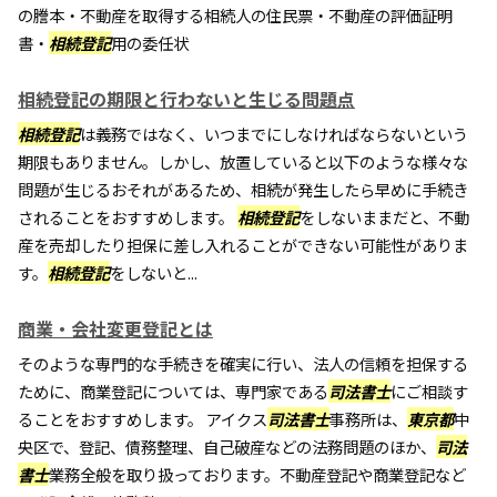
の謄本・不動産を取得する相続人の住民票・不動産の評価証明
書・
相続登記
用の委任状
相続登記の期限と行わないと生じる問題点
相続登記
は義務ではなく、いつまでにしなければならないという
期限もありません。しかし、放置していると以下のような様々な
問題が生じるおそれがあるため、相続が発生したら早めに手続き
されることをおすすめします。
相続登記
をしないままだと、不動
産を売却したり担保に差し入れることができない可能性がありま
す。
相続登記
をしないと...
商業・会社変更登記とは
そのような専門的な手続きを確実に行い、法人の信頼を担保する
ために、商業登記については、専門家である
司法書士
にご相談す
ることをおすすめします。 アイクス
司法書士
事務所は、
東京都
中
央区で、登記、債務整理、自己破産などの法務問題のほか、
司法
書士
業務全般を取り扱っております。不動産登記や商業登記など