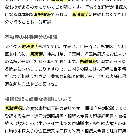
なものがあるのかについてご説明します。 子供や配偶者が相続人
になる基本的な
相続登記
であれば、
司法書士
に依頼しなくても自
分で行うことも十分可能...
不動産の共有持分の相続
アイクス
司法書士
事務所では、中央区、世田谷区、杉並区、品川
区を中心に、
東京都
、神奈川県、千葉県、埼玉県周辺にお住まい
の皆様からのご相談を承っております。
相続登記
に関するあらゆ
る問題に対応しておりますので、お困りの際にはお気軽に当事務
所までご相談ください。豊富な知識と経験から、ご相談者様に最
適な解決方法をご提案させ...
相続登記に必要な書類について
相続登記
に必要な書類は下記の通りです。 ■遺産分割協議により
登記する場合・遺産分割協議書・相続人全員の印鑑証明書・被相
続人（故人）の出生から死亡までの戸籍謄本・被相続人故人の死
亡時の本籍入りの住民票又は戸籍の附票・相続人全員の現在戸籍