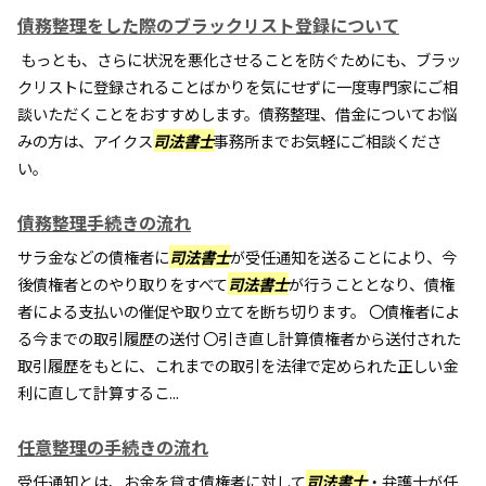
債務整理をした際のブラックリスト登録について
もっとも、さらに状況を悪化させることを防ぐためにも、ブラッ
クリストに登録されることばかりを気にせずに一度専門家にご相
談いただくことをおすすめします。債務整理、借金についてお悩
みの方は、アイクス
司法書士
事務所までお気軽にご相談くださ
い。
債務整理手続きの流れ
サラ金などの債権者に
司法書士
が受任通知を送ることにより、今
後債権者とのやり取りをすべて
司法書士
が行うこととなり、債権
者による支払いの催促や取り立てを断ち切ります。 〇債権者によ
る今までの取引履歴の送付 〇引き直し計算債権者から送付された
取引履歴をもとに、これまでの取引を法律で定められた正しい金
利に直して計算するこ...
任意整理の手続きの流れ
受任通知とは、お金を貸す債権者に対して
司法書士
・弁護士が任