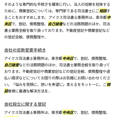
そのような専門的な手続きを確実に行い、法人の信頼を担保する
ために、商業登記については、専門家である司法書士にご
相談
す
ることをおすすめします。 アイクス司法書士事務所は、東京都
中
央区
で、登記、債務整理、
自己破産
などの法務問題のほか、司法
書士業務全般を取り扱っております。不動産登記や商業登記など
の登記全般、債務整理や...
会社の定款変更手続き
アイクス司法書士事務所は、東京都
中央区
で、登記、債務整理、
自己破産
などの法務問題のほか、司法書士業務全般を取り扱って
おります。不動産登記や商業登記などの登記全般、債務整理や過
払い請求などについてお困りの際はお気軽にお問い合わせくださ
い。「悩みを笑顔に、想いを希望に」変えるをモットーに、ご
相
談
者様に最適な解決方法を...
会社設立に関する登記
アイクス司法書士事務所は、東京都
中央区
で、登記、債務整理、