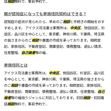
話
相談
無料で、事前予約で...
親が認知症になっても家族信託契約はできる？
認知症の症状が見られたら、早めのご
相談
と手続きの開始をおす
すめします。 アイクス司法書士事務所は、
中央区
、世田谷区、杉
並区、品川区を中心として、東京都、神奈川県、千葉県、埼玉県
の皆さまからのご
相談
や書面の作成を承っております。相続登
記、家族信託、不動産登記、商業登記、債務整理、過払い請求、
任意整理、
自己破産
等の幅...
家族信託とは
アイクス司法書士事務所は、
中央区
、世田谷区、杉並区、品川区
を中心として、東京都、神奈川県、千葉県、埼玉県の皆さまから
のご
相談
や書面の作成を承っております。相続登記、家族信託、
不動産登記、商業登記、債務整理、過払い請求、任意整理、
自己
破産
等の幅拾うジャンルに対応しております。初回
相談
・初回電
話
相談
無料で、事前予約で...