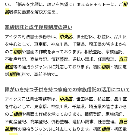
い。「悩みを笑顔に、想いを希望に」変えるをモットーに、ご
相
談
者様に最適な解決方法を...
家族信託と成年後見制度の違い
アイクス司法書士事務所は、
中央区
、世田谷区、杉並区、品川区
を中心として、東京都、神奈川県、千葉県、埼玉県の皆さまから
のご
相談
や書面の作成を承っております。相続登記、家族信託、
不動産登記、商業登記、債務整理、過払い請求、任意整理、
自己
破産
等の幅拾うジャンルに対応しております。初回
相談
・初回電
話
相談
無料で、事前予約で...
障がいを持つ子供を持つ家庭での家族信託の活用について
アイクス司法書士事務所は、
中央区
、世田谷区、杉並区、品川区
を中心として、東京都、神奈川県、千葉県、埼玉県の皆さまから
のご
相談
や書面の作成を承っております。相続登記、家族信託、
不動産登記、商業登記、債務整理、過払い請求、任意整理、
自己
破産
等の幅拾うジャンルに対応しております。初回
相談
・初回電