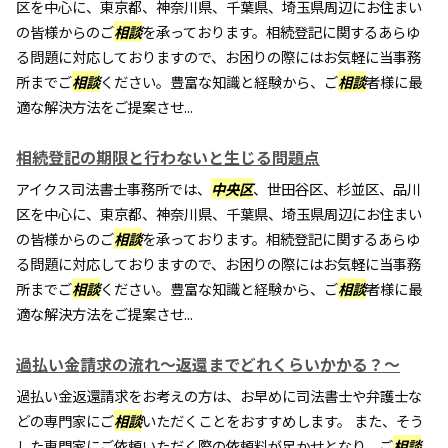
区を中心に、東京都、神奈川県、千葉県、埼玉県周辺にお住まい
の皆様からのご
相談
を承っております。相続登記に関するあらゆ
る問題に対応しておりますので、お困りの際にはお気軽に当事務
所までご
相談
ください。豊富な知識と経験から、ご
相談
者様に最
適な解決方法をご提案させ...
相続登記の期限と行わないと生じる問題点
アイクス司法書士事務所では、
中央区
、世田谷区、杉並区、品川
区を中心に、東京都、神奈川県、千葉県、埼玉県周辺にお住まい
の皆様からのご
相談
を承っております。相続登記に関するあらゆ
る問題に対応しておりますので、お困りの際にはお気軽に当事務
所までご
相談
ください。豊富な知識と経験から、ご
相談
者様に最
適な解決方法をご提案させ...
過払い金請求の流れ～返還までどれくらいかかる？～
過払い金返還請求をお考えの方は、お早めに司法書士や弁護士な
どの専門家にご
相談
いただくことをおすすめします。 また、そう
した専門家にご依頼いただく際の依頼料が足かせとなり、ご
相談