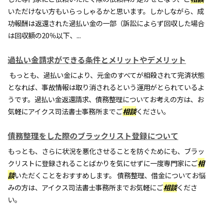
いただけない方もいらっしゃるかと思います。しかしながら、成
功報酬は返還された過払い金の一部（訴訟によらず回収した場合
は回収額の20％以下、...
過払い金請求ができる条件とメリットやデメリット
もっとも、過払い金により、元金のすべてが相殺されて完済状態
となれば、事故情報は取り消されるという運用がとられているよ
うです。過払い金返還請求、債務整理についてお考えの方は、お
気軽にアイクス司法書士事務所までご
相談
ください。
債務整理をした際のブラックリスト登録について
もっとも、さらに状況を悪化させることを防ぐためにも、ブラッ
クリストに登録されることばかりを気にせずに一度専門家にご
相
談
いただくことをおすすめします。 債務整理、借金についてお悩
みの方は、アイクス司法書士事務所までお気軽にご
相談
くださ
い。