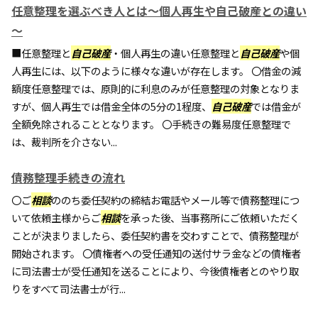
任意整理を選ぶべき人とは～個人再生や自己破産との違い
～
■任意整理と
自己破産
・個人再生の違い任意整理と
自己破産
や個
人再生には、以下のように様々な違いが存在します。 〇借金の減
額度任意整理では、原則的に利息のみが任意整理の対象となりま
すが、個人再生では借金全体の5分の1程度、
自己破産
では借金が
全額免除されることとなります。 〇手続きの難易度任意整理で
は、裁判所を介さない...
債務整理手続きの流れ
〇ご
相談
ののち委任契約の締結お電話やメール等で債務整理につ
いて依頼主様からご
相談
を承った後、当事務所にご依頼いただく
ことが決まりましたら、委任契約書を交わすことで、債務整理が
開始されます。 〇債権者への受任通知の送付サラ金などの債権者
に司法書士が受任通知を送ることにより、今後債権者とのやり取
りをすべて司法書士が行...