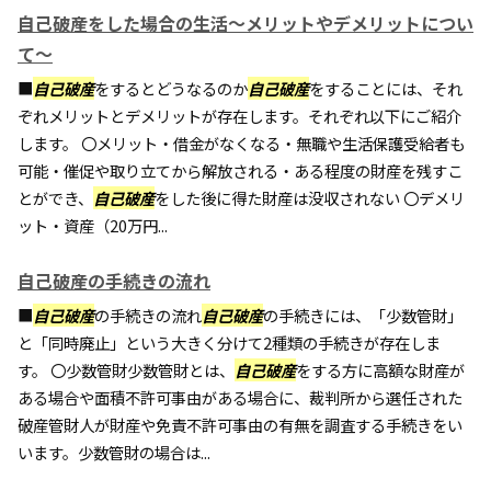
自己破産をした場合の生活～メリットやデメリットについ
て～
■
自己破産
をするとどうなるのか
自己破産
をすることには、それ
ぞれメリットとデメリットが存在します。それぞれ以下にご紹介
します。 〇メリット・借金がなくなる・無職や生活保護受給者も
可能・催促や取り立てから解放される・ある程度の財産を残すこ
とができ、
自己破産
をした後に得た財産は没収されない 〇デメリ
ット・資産（20万円...
自己破産の手続きの流れ
■
自己破産
の手続きの流れ
自己破産
の手続きには、「少数管財」
と「同時廃止」という大きく分けて2種類の手続きが存在しま
す。 〇少数管財少数管財とは、
自己破産
をする方に高額な財産が
ある場合や面積不許可事由がある場合に、裁判所から選任された
破産管財人が財産や免責不許可事由の有無を調査する手続きをい
います。少数管財の場合は...