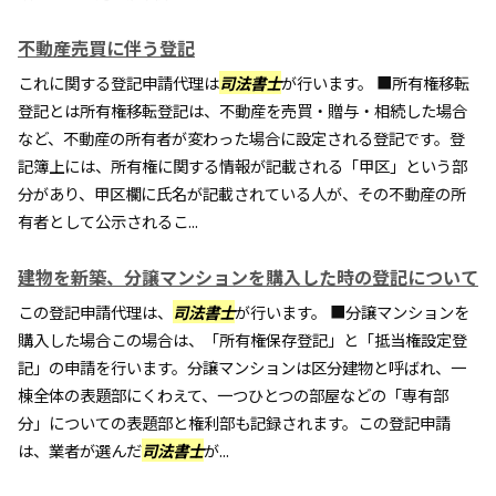
不動産売買に伴う登記
これに関する登記申請代理は
司法書士
が行います。 ■所有権移転
登記とは所有権移転登記は、不動産を売買・贈与・相続した場合
など、不動産の所有者が変わった場合に設定される登記です。登
記簿上には、所有権に関する情報が記載される「甲区」という部
分があり、甲区欄に氏名が記載されている人が、その不動産の所
有者として公示されるこ...
建物を新築、分譲マンションを購入した時の登記について
この登記申請代理は、
司法書士
が行います。 ■分譲マンションを
購入した場合この場合は、「所有権保存登記」と「抵当権設定登
記」の申請を行います。分譲マンションは区分建物と呼ばれ、一
棟全体の表題部にくわえて、一つひとつの部屋などの「専有部
分」についての表題部と権利部も記録されます。この登記申請
は、業者が選んだ
司法書士
が...