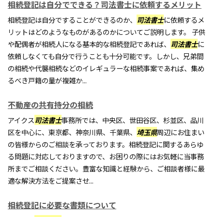
相続登記は自分でできる？司法書士に依頼するメリット
相続登記は自分ですることができるのか、
司法書士
に依頼するメ
リットはどのようなものがあるのかについてご説明します。 子供
や配偶者が相続人になる基本的な相続登記であれば、
司法書士
に
依頼しなくても自分で行うことも十分可能です。しかし、兄弟間
の相続や代襲相続などのイレギュラーな相続事案であれば、集め
るべき戸籍の量が複雑か...
不動産の共有持分の相続
アイクス
司法書士
事務所では、中央区、世田谷区、杉並区、品川
区を中心に、東京都、神奈川県、千葉県、
埼玉県
周辺にお住まい
の皆様からのご相談を承っております。相続登記に関するあらゆ
る問題に対応しておりますので、お困りの際にはお気軽に当事務
所までご相談ください。豊富な知識と経験から、ご相談者様に最
適な解決方法をご提案させ...
相続登記に必要な書類について