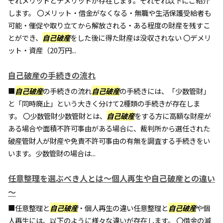
ぞれメリットとデメリットが存在します。それぞれ以下にご紹介
します。 〇メリット・借金がなくなる・無職や生活保護受給者も
可能・催促や取り立てから解放される・ある程度の財産を残すこ
とができ、
自己破産
をした後に得た財産は没収されない 〇デメリ
ット・資産（20万円...
自己破産の手続きの流れ
■
自己破産
の手続きの流れ
自己破産
の手続きには、「少数管財」
と「同時廃止」という大きく分けて2種類の手続きが存在しま
す。 〇少数管財少数管財とは、
自己破産
をする方に高額な財産が
ある場合や面積不許可事由がある場合に、裁判所から選任された
破産管財人が財産や免責不許可事由の有無を調査する手続きをい
います。少数管財の場合は...
任意整理を選ぶべき人とは～個人再生や自己破産との違い
～
■任意整理と
自己破産
・個人再生の違い任意整理と
自己破産
や個
人再生には、以下のように様々な違いが存在します。 〇借金の減