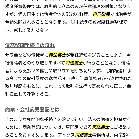
額度任意整理では、原則的に利息のみが任意整理の対象となりま
すが、個人再生では借金全体の5分の1程度、
自己破産
では借金が
全額免除されることとなります。 〇手続きの難易度任意整理で
は、裁判所を介さない...
債務整理手続きの流れ
サラ金などの債権者に
司法書士
が受任通知を送ることにより、今
後債権者とのやり取りをすべて
司法書士
が行うこととなり、債権
者による支払いの催促や取り立てを断ち切ります。 〇債権者によ
る今までの取引履歴の送付 〇引き直し計算債権者から送付された
取引履歴をもとに、これまでの取引を法律で定められた正しい金
利に直して計算するこ...
商業・会社変更登記とは
そのような専門的な手続きを確実に行い、法人の信頼を担保する
ために、商業登記については、専門家である
司法書士
にご相談す
ることをおすすめします。 アイクス
司法書士
事務所は、東京都中