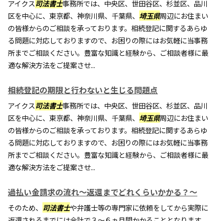
アイクス
司法書士
事務所では、中央区、世田谷区、杉並区、品川
区を中心に、東京都、神奈川県、千葉県、
埼玉県
周辺にお住まい
の皆様からのご相談を承っております。相続登記に関するあらゆ
る問題に対応しておりますので、お困りの際にはお気軽に当事務
所までご相談ください。豊富な知識と経験から、ご相談者様に最
適な解決方法をご提案させ...
相続登記の期限と行わないと生じる問題点
アイクス
司法書士
事務所では、中央区、世田谷区、杉並区、品川
区を中心に、東京都、神奈川県、千葉県、
埼玉県
周辺にお住まい
の皆様からのご相談を承っております。相続登記に関するあらゆ
る問題に対応しておりますので、お困りの際にはお気軽に当事務
所までご相談ください。豊富な知識と経験から、ご相談者様に最
適な解決方法をご提案させ...
過払い金請求の流れ～返還までどれくらいかかる？～
そのため、
司法書士
や弁護士等の専門家に依頼をしてから実際に
返還されるまでには合計で３～６ヵ月間かかることとなります。