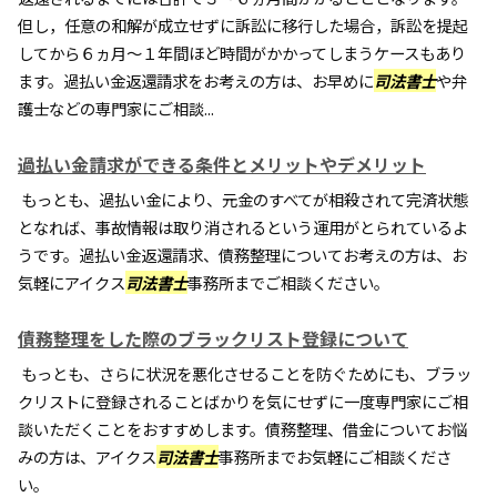
但し，任意の和解が成立せずに訴訟に移行した場合，訴訟を提起
してから６ヵ月～１年間ほど時間がかかってしまうケースもあり
ます。過払い金返還請求をお考えの方は、お早めに
司法書士
や弁
護士などの専門家にご相談...
過払い金請求ができる条件とメリットやデメリット
もっとも、過払い金により、元金のすべてが相殺されて完済状態
となれば、事故情報は取り消されるという運用がとられているよ
うです。過払い金返還請求、債務整理についてお考えの方は、お
気軽にアイクス
司法書士
事務所までご相談ください。
債務整理をした際のブラックリスト登録について
もっとも、さらに状況を悪化させることを防ぐためにも、ブラッ
クリストに登録されることばかりを気にせずに一度専門家にご相
談いただくことをおすすめします。債務整理、借金についてお悩
みの方は、アイクス
司法書士
事務所までお気軽にご相談くださ
い。