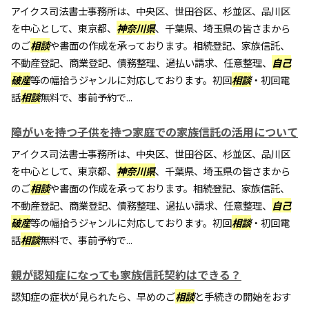
アイクス司法書士事務所は、中央区、世田谷区、杉並区、品川区
を中心として、東京都、
神奈川県
、千葉県、埼玉県の皆さまから
のご
相談
や書面の作成を承っております。相続登記、家族信託、
不動産登記、商業登記、債務整理、過払い請求、任意整理、
自己
破産
等の幅拾うジャンルに対応しております。初回
相談
・初回電
話
相談
無料で、事前予約で...
障がいを持つ子供を持つ家庭での家族信託の活用について
アイクス司法書士事務所は、中央区、世田谷区、杉並区、品川区
を中心として、東京都、
神奈川県
、千葉県、埼玉県の皆さまから
のご
相談
や書面の作成を承っております。相続登記、家族信託、
不動産登記、商業登記、債務整理、過払い請求、任意整理、
自己
破産
等の幅拾うジャンルに対応しております。初回
相談
・初回電
話
相談
無料で、事前予約で...
親が認知症になっても家族信託契約はできる？
認知症の症状が見られたら、早めのご
相談
と手続きの開始をおす