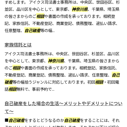
すめします。 アイクス司法書士事務所は、中央区、世田谷区、杉
並区、品川区を中心として、東京都、
神奈川県
、千葉県、埼玉県
の皆さまからのご
相談
や書面の作成を承っております。相続登
記、家族信託、不動産登記、商業登記、債務整理、過払い請求、
任意整理、
自己破産
等の幅...
家族信託とは
アイクス司法書士事務所は、中央区、世田谷区、杉並区、品川区
を中心として、東京都、
神奈川県
、千葉県、埼玉県の皆さまから
のご
相談
や書面の作成を承っております。相続登記、家族信託、
不動産登記、商業登記、債務整理、過払い請求、任意整理、
自己
破産
等の幅拾うジャンルに対応しております。初回
相談
・初回電
話
相談
無料で、事前予約で...
自己破産をした場合の生活～メリットやデメリットについ
て～
■
自己破産
をするとどうなるのか
自己破産
をすることには、それ