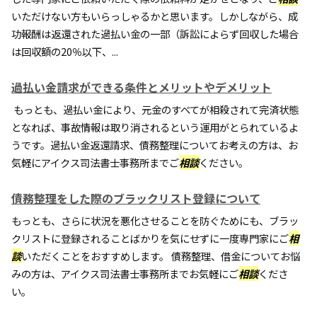
いただけない方もいらっしゃるかと思います。しかしながら、成
功報酬は返還された過払い金の一部（訴訟によらず回収した場合
は回収額の20％以下、...
過払い金請求ができる条件とメリットやデメリット
もっとも、過払い金により、元金のすべてが相殺されて完済状態
となれば、事故情報は取り消されるという運用がとられているよ
うです。過払い金返還請求、債務整理についてお考えの方は、お
気軽にアイクス司法書士事務所までご
相談
ください。
債務整理をした際のブラックリスト登録について
もっとも、さらに状況を悪化させることを防ぐためにも、ブラッ
クリストに登録されることばかりを気にせずに一度専門家にご
相
談
いただくことをおすすめします。 債務整理、借金についてお悩
みの方は、アイクス司法書士事務所までお気軽にご
相談
くださ
い。