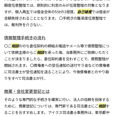
額度任意整理では、原則的に利息のみが任意整理の対象となりま
すが、個人再生では借金全体の5分の1程度、
自己破産
では借金が
全額免除されることとなります。 〇手続きの難易度任意整理で
は、裁判所を介さない...
債務整理手続きの流れ
〇ご
相談
ののち委任契約の締結お電話やメール等で債務整理につ
いて依頼主様からご
相談
を承った後、当事務所にご依頼いただく
ことが決まりましたら、委任契約書を交わすことで、債務整理が
開始されます。 〇債権者への受任通知の送付サラ金などの債権者
に司法書士が受任通知を送ることにより、今後債権者とのやり取
りをすべて司法書士が行...
商業・会社変更登記とは
そのような専門的な手続きを確実に行い、法人の信頼を担保する
ために、商業登記については、専門家である司法書士にご
相談
す
ることをおすすめします。 アイクス司法書士事務所は、東京都中