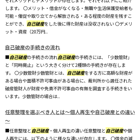
ぞれメリットとデメリットが存在します。それぞれ以下にご紹介
します。 〇メリット・借金がなくなる・無職や生活保護受給者も
可能・催促や取り立てから解放される・ある程度の財産を残すこ
とができ、
自己破産
をした後に得た財産は没収されない 〇デメリ
ット・資産（20万円...
自己破産の手続きの流れ
■
自己破産
の手続きの流れ
自己破産
の手続きには、「少数管財」
と「同時廃止」という大きく分けて2種類の手続きが存在しま
す。 〇少数管財少数管財とは、
自己破産
をする方に高額な財産が
ある場合や面積不許可事由がある場合に、裁判所から選任された
破産管財人が財産や免責不許可事由の有無を調査する手続きをい
います。少数管財の場合は...
任意整理を選ぶべき人とは～個人再生や自己破産との違い
～
■任意整理と
自己破産
・個人再生の違い任意整理と
自己破産
や個
人再生には、以下のように様々な違いが存在します。 〇借金の減