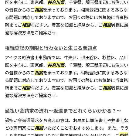
区を中心に、東京都、
神奈川県
、千葉県、埼玉県周辺にお住まい
の皆様からのご
相談
を承っております。相続登記に関するあらゆ
る問題に対応しておりますので、お困りの際にはお気軽に当事務
所までご
相談
ください。豊富な知識と経験から、ご
相談
者様に最
適な解決方法をご提案させ...
相続登記の期限と行わないと生じる問題点
アイクス司法書士事務所では、中央区、世田谷区、杉並区、品川
区を中心に、東京都、
神奈川県
、千葉県、埼玉県周辺にお住まい
の皆様からのご
相談
を承っております。相続登記に関するあらゆ
る問題に対応しておりますので、お困りの際にはお気軽に当事務
所までご
相談
ください。豊富な知識と経験から、ご
相談
者様に最
適な解決方法をご提案させ...
過払い金請求の流れ～返還までどれくらいかかる？～
過払い金返還請求をお考えの方は、お早めに司法書士や弁護士な
どの専門家にご
相談
いただくことをおすすめします。 また、そう
した専門家にご依頼いただく際の依頼料が足かせとなり、ご
相談