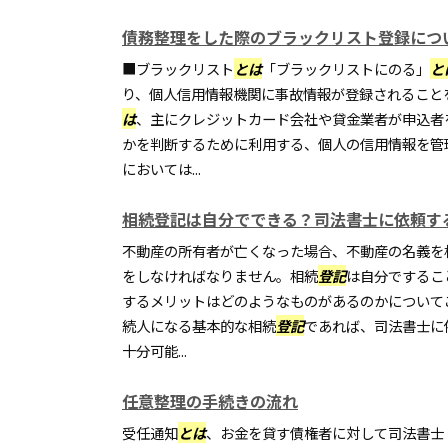
債務整理をした際のブラックリスト登録につ
■ブラックリスト
とは
「ブラックリストにのる」
と
り、個人信用情報機関に事故情報が登録されること
は
、主にクレジットカード会社や貸金業者が申込者
かを判断するために利用する、個人の信用情報を管
においては...
相続登記は自分でできる？司法書士に依頼す
不動産の所有者が亡くなった場合、不動産の名義を
をしなければなりません。相続
登記
は自分でするこ
するメリットはどのようなものがあるのかについて
続人になる基本的な相続
登記
であれば、司法書士に
十分可能...
任意整理の手続きの流れ
受任通知
とは
、お金を貸す債権者に対して司法書士