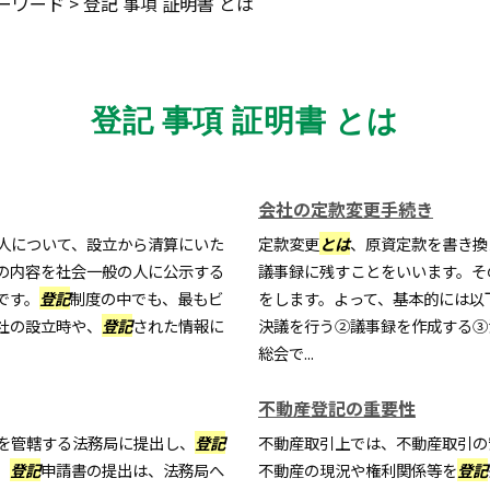
ーワード
>
登記 事項 証明書 とは
登記 事項 証明書 とは
会社の定款変更手続き
人について、設立から清算にいた
定款変更
とは
、原資定款を書き換
の内容を社会一般の人に公示する
議事録に残すことをいいます。そ
です。
登記
制度の中でも、最もビ
をします。よって、基本的には以
社の設立時や、
登記
された情報に
決議を行う②議事録を作成する③
総会で...
不動産登記の重要性
を管轄する法務局に提出し、
登記
不動産取引上では、不動産取引の
、
登記
申請書の提出は、法務局へ
不動産の現況や権利関係等を
登記