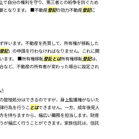
上で自分の権利を守り、第三者との紛争を防ぐため
要となります。 ■不動産
登記
の効力不動産
登記
に
ず伴います。不動産を売買して、所有権が移転した
登記
」の申請を行わなければなりません。これに関
います。 ■所有権移転
登記
とは
所有権移転
登記
は、
合など、不動産の所有者が変わった場合に設定され
い
の管理処分はできるのですが、身上監護権がないた
律行為を行うこ
とは
できません。一方、成年後見人
方を持ちますから、幅広い職務を担当します。財産
うが幅広く行うことができます。家族信託は、信託