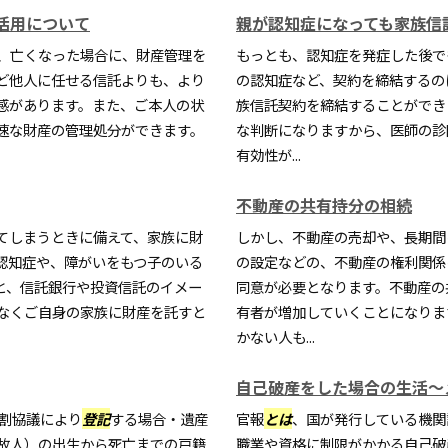
活用について
親が認知症になっても家族信
、亡くなった場合に、財産管理を
もっとも、認知症を発症した後で
ど他人に任せる信託よりも、より
の認知症など、契約を締結するの
感があります。また、ご本人の状
族信託契約を締結することができ
速な財産の管理処分ができます。
な判断になりますから、医師の診
有効性が...
不動産の共有持分の相続
てしまうときに備えて、家族に財
しかし、不動産の売却や、長期間
認知症や、障がいをもつ子のいる
の設定などの、不動産の権利関係
と、信託銀行や投資信託のイメー
同意が必要となります。不動産の
なくご自身の家族に財産を託すと
有者が増加していくことになりま
かない人も...
自己破産をした場合の生活～
分割協議により
登記
する場合・遺産
官報
とは
、国が発行している機関
故人）の出生から死亡までの戸籍
職業や資格に制限がかかる自己破