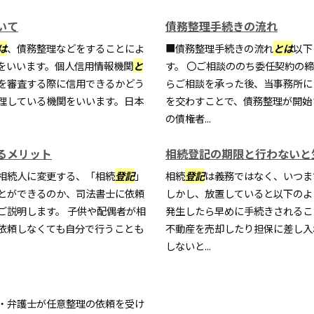
いて
債務整理手続きの流れ
は
、債務整理などをすることによ
■債務整理手続きの流れ
とは
以下
をいいます。個人信用情報機関
と
す。 〇ご相談ののち委任契約の
を審査する際に信用できるかどう
らご相談を承った後、当事務所に
理している機関をいいます。日本
を交わすことで、債務整理が開始
の債権者...
るメリット
相続登記の期限と行わないと
相続人に変更する、「相続
登記
」
相続
登記
は義務ではなく、いつま
とができるのか、司法書士に依頼
しかし、放置していると以下のよ
ご説明します。 子供や配偶者が相
発生したら早めに手続きされるこ
依頼しなくても自分で行うことも
不動産を売却したり担保に差し入
しないと...
・弁護士が任意整理の依頼を受け