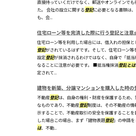
直接持っていくだけでなく、郵送やオンラインでも
た。 会社の設立に関する
登記
に必要となる書類は、
も、会...
住宅ローン等を完済した際に行う登記と注意
住宅ローン等を利用した場合には、借入れの担保と
登記
がされているはずです。そして、住宅ローン等
設定
登記
が抹消されるわけではなく、自身で「抵当
なることに注意が必要です。 ■抵当権抹消
登記
とは
定されて...
建物を新築、分譲マンションを購入した時の
不動産
登記
は、自身の権利・財産を保護するため、
なものであり、不動産
登記
制度は、その不動産の情
示することで、不動産取引の安全を保護することを
した場合この場合、まず「建物表題
登記
」の申請を
は
、不動...