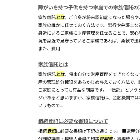
障がいを持つ子供を持つ家庭での家族信託の
家族信託
とは
、ご自身が将来認知症になった場合や
家族の誰かに任せておく方法です。銀行や弁護士な
身近にいるご家族に財産管理を任せることで、安心
況を身近で見守っているご家族であれば、柔軟で迅
また、費用...
家族信託とは
家族信託
とは
、将来自分で財産管理をできなくなっ
産の管理処分権限をあらかじめ与えておく方法で、
ご家庭にとっても有益な制度です。「信託」という
ジがあると思いますが、家族信託は、金融機関では
いうもので...
相続登記に必要な書類について
相続
登記
に必要な書類は下記の通りです。 ■遺産
分割協議書・相続人全員の印鑑
証明書
・被相続人（