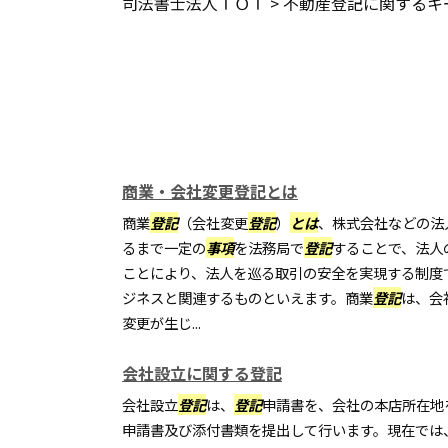
司法書士法人ＴＯＴ
>
不動産登記に関するキ
商業・会社変更登記とは
商業
登記
（会社変更
登記
）
とは
、株式会社などの法
るまで一定の
事項
を法務局で
登記
することで、法人
ことにより、法人を巡る取引の安全を実現する制度
ジネスと関連するものといえます。商業
登記
は、会
変更が生じ...
会社設立に関する登記
会社設立
登記
は、
登記
申請書を、会社の本店所在地
申請書及び添付書類を提出して行います。現在では