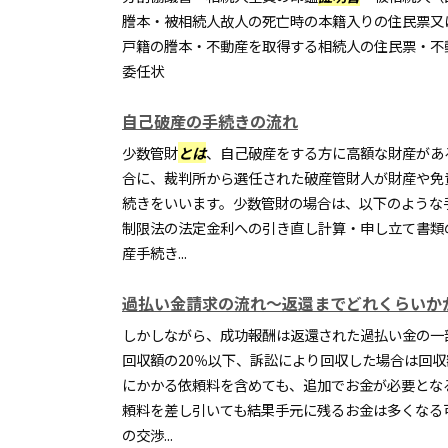
謄本・被相続人故人の死亡時の本籍入りの住民票又
戸籍の謄本・不動産を取得する相続人の住民票・不
委任状
自己破産の手続きの流れ
少数管財
とは
、自己破産をする方に高額な財産があ
合に、裁判所から選任された破産管財人が財産や免
続きをいいます。少数管財の場合は、以下のような
制限法の法定金利への引き直し計算・申し立て書類
産手続き...
過払い金請求の流れ～返還までどれくらいか
しかしながら、成功報酬は返還された過払い金の一
回収額の20％以下、訴訟により回収した場合は回収
にかかる依頼料を含めても、追加でお金が必要とな
頼料を差し引いても結果手元に残るお金は多くなる
の交渉...