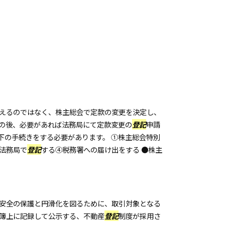
えるのではなく、株主総会で定款の変更を決定し、
の後、必要があれば法務局にて定款変更の
登記
申請
下の手続きをする必要があります。 ①株主総会特別
法務局で
登記
する④税務署への届け出をする ●株主
安全の保護と円滑化を図るために、取引対象となる
簿上に記録して公示する、不動産
登記
制度が採用さ