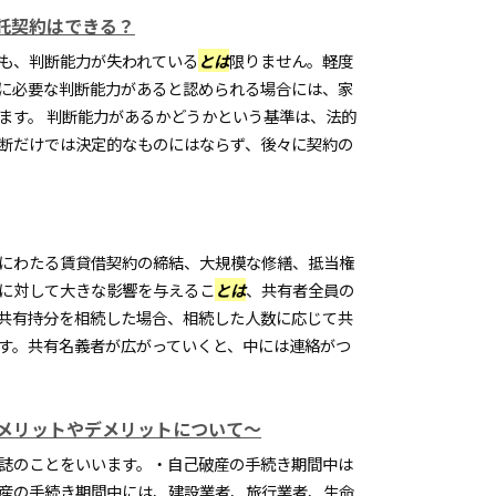
託契約はできる？
も、判断能力が失われている
とは
限りません。軽度
に必要な判断能力があると認められる場合には、家
ます。 判断能力があるかどうかという基準は、法的
断だけでは決定的なものにはならず、後々に契約の
にわたる賃貸借契約の締結、大規模な修繕、抵当権
に対して大きな影響を与えるこ
とは
、共有者全員の
共有持分を相続した場合、相続した人数に応じて共
す。共有名義者が広がっていくと、中には連絡がつ
メリットやデメリットについて～
誌のことをいいます。・自己破産の手続き期間中は
産の手続き期間中には、建設業者、旅行業者、生命