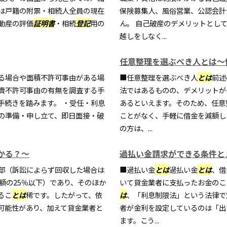
は戸籍の附票・相続人全員の現在
保険募集人、風俗営業、公認会計
動産の評価
証明書
・相続
登記
用の
ん。 自己破産のデメリットとし
越しをしなく...
任意整理を選ぶべき人とは～
る場合や面積不許可事由がある場
■任意整理を選ぶべき人
とは
前述
責不許可事由の有無を調査する手
法ではあるものの、デメリットが
手続きを踏みます。 ・受任・利息
あるといえます。そのため、任意
の準備・申し立て、即日面接・破
ことがなく、手軽に借金を減額し
の方は、...
かる？～
過払い金請求ができる条件と
部（訴訟によらず回収した場合は
■過払い金
とは
過払い金
とは
、借
額の25％以下）であり、そのほか
いて貸金業者に支払ったお金のこ
るこ
とは
稀です。したがって、依
は
、「利息制限法」という法律で
可能性があり、加えて貸金業者と
者が金利を設定しているのは「出
ます。こう...