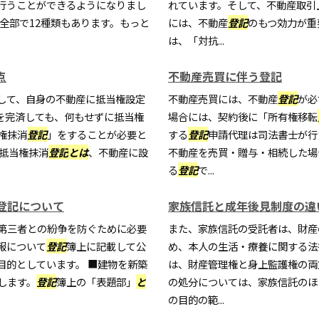
行うことができるようになりまし
れています。そして、不動産取引
全部で12種類もあります。もっと
には、不動産
登記
のもつ効力が重
は、「対抗...
点
不動産売買に伴う登記
して、自身の不動産に抵当権設定
不動産売買には、不動産
登記
が必
を完済しても、何もせずに抵当権
場合には、契約後に「所有権移転
権抹消
登記
」をすることが必要と
する
登記
申請代理は司法書士が行
抵当権抹消
登記
とは
、不動産に設
不動産を売買・贈与・相続した場
る
登記
で...
登記について
家族信託と成年後見制度の違
第三者との紛争を防ぐために必要
また、家族信託の受託者は、財産
報について
登記
簿上に記載して公
め、本人の生活・療養に関する法
目的としています。 ■建物を新築
は、財産管理権と身上監護権の両
します。
登記
簿上の「表題部」
と
の処分については、家族信託のほ
の目的の範...