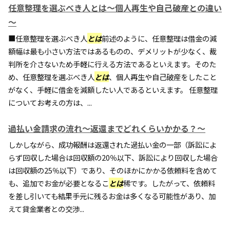
任意整理を選ぶべき人とは～個人再生や自己破産との違い
～
■任意整理を選ぶべき人
とは
前述のように、任意整理は借金の減
額幅は最も小さい方法ではあるものの、デメリットが少なく、裁
判所を介さないため手軽に行える方法であるといえます。そのた
め、任意整理を選ぶべき人
とは
、個人再生や自己破産をしたこと
がなく、手軽に借金を減額したい人であるといえます。 任意整理
についてお考えの方は、...
過払い金請求の流れ～返還までどれくらいかかる？～
しかしながら、成功報酬は返還された過払い金の一部（訴訟によ
らず回収した場合は回収額の20％以下、訴訟により回収した場合
は回収額の25％以下）であり、そのほかにかかる依頼料を含めて
も、追加でお金が必要となるこ
とは
稀です。したがって、依頼料
を差し引いても結果手元に残るお金は多くなる可能性があり、加
えて貸金業者との交渉...