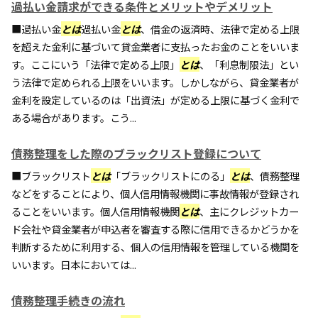
過払い金請求ができる条件とメリットやデメリット
■過払い金
とは
過払い金
とは
、借金の返済時、法律で定める上限
を超えた金利に基づいて貸金業者に支払ったお金のことをいいま
す。ここにいう「法律で定める上限」
とは
、「利息制限法」とい
う法律で定められる上限をいいます。しかしながら、貸金業者が
金利を設定しているのは「出資法」が定める上限に基づく金利で
ある場合があります。こう...
債務整理をした際のブラックリスト登録について
■ブラックリスト
とは
「ブラックリストにのる」
とは
、債務整理
などをすることにより、個人信用情報機関に事故情報が登録され
ることをいいます。個人信用情報機関
とは
、主にクレジットカー
ド会社や貸金業者が申込者を審査する際に信用できるかどうかを
判断するために利用する、個人の信用情報を管理している機関を
いいます。日本においては...
債務整理手続きの流れ