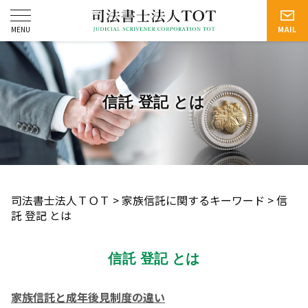
信託 登記 とは
司法書士法人ＴＯＴ
>
家族信託に関するキーワード
>
信
託 登記 とは
信託 登記 とは
家族信託と成年後見制度の違い