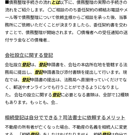
■債務整理手続きの流れ
とは
以下に、債務整理の実際の手続きの
流れをご紹介します。 〇ご相談ののち委任契約の締結お電話やメ
ール等で債務整理について依頼主様からご相談を承った後、当事
務所にご依頼いただくことが決まりましたら、委任契約書を交わ
すことで、債務整理が開始されます。 〇債権者への受任通知の送
付サラ金などの債権者...
会社設立に関する登記
会社設立
登記
は、
登記
申請書を、会社の本店所在地を管轄する法
務局に提出し、
登記
申請書及び添付書類を提出して行います。現
在では、
登記
申請書の提出は、法務局へ直接持っていくだけでな
く、郵送やオンラインでも行うことができるようになりまし
た。 会社の設立に関する
登記
に必要となる書類は、全部で12種類
もあります。もっとも、会...
相続登記は自分でできる？司法書士に依頼するメリット
不動産の所有者が亡くなった場合、不動産の名義を相続人に変更
する、「相続
登記
」をしなければなりません。相続
登記
は自分で