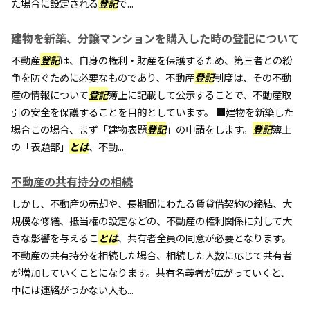
た場合に設定される
登記
で...
建物を新築、分譲マンションを購入した時の登記について
不動産
登記
は、自身の権利・財産を保護するため、第三者との紛
争を防ぐために必要なものであり、不動産
登記
制度は、その不動
産の情報について
登記
簿上に記載して公示することで、不動産取
引の安全を保護することを目的としています。 ■建物を新築した
場合この場合、まず「建物表題
登記
」の申請をします。
登記
簿上
の「表題部」
とは
、不動...
不動産の共有持分の相続
しかし、不動産の売却や、長期間にわたる賃貸借契約の締結、大
規模な修繕、抵当権の設定などの、不動産の権利関係に対して大
きな影響を与えるこ
とは
、共有者全員の同意が必要となります。
不動産の共有持分を相続した場合、相続した人数に応じて共有者
が増加していくことになります。共有名義者が広がっていくと、
中には連絡がつかない人も...