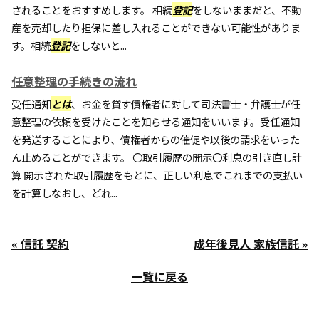
されることをおすすめします。 相続
登記
をしないままだと、不動
産を売却したり担保に差し入れることができない可能性がありま
す。相続
登記
をしないと...
任意整理の手続きの流れ
受任通知
とは
、お金を貸す債権者に対して司法書士・弁護士が任
意整理の依頼を受けたことを知らせる通知をいいます。受任通知
を発送することにより、債権者からの催促や以後の請求をいった
ん止めることができます。 〇取引履歴の開示〇利息の引き直し計
算 開示された取引履歴をもとに、正しい利息でこれまでの支払い
を計算しなおし、どれ...
« 信託 契約
成年後見人 家族信託 »
一覧に戻る