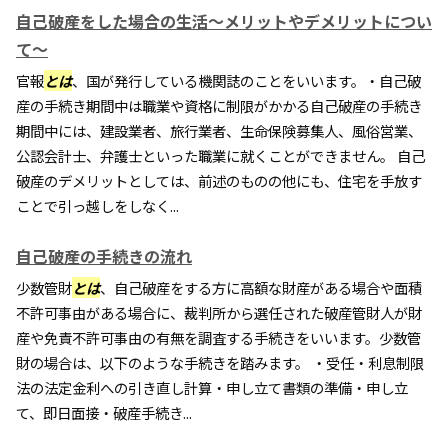
自己破産をした場合の生活～メリットやデメリットについ
て～
官報
とは
、国が発行している機関誌のことをいいます。・自己破
産の手続き期間中は職業や資格に制限がかかる自己破産の手続き
期間中には、建設業者、旅行業者、生命保険募集人、風俗営業、
公認会計士、弁護士といった職業に就くことができません。 自己
破産のデメリットとしては、前述のものの他にも、住宅を手放す
ことで引っ越しをしなく...
自己破産の手続きの流れ
少数管財
とは
、自己破産をする方に高額な財産がある場合や面積
不許可事由がある場合に、裁判所から選任された破産管財人が財
産や免責不許可事由の有無を調査する手続きをいいます。少数管
財の場合は、以下のような手続きを踏みます。 ・受任・利息制限
法の法定金利への引き直し計算・申し立て書類の準備・申し立
て、即日面接・破産手続き...