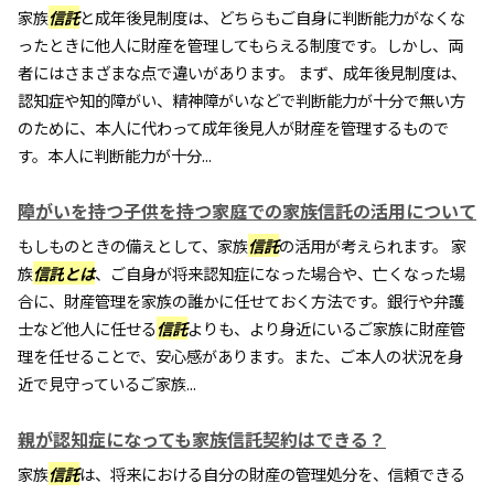
家族
信託
と成年後見制度は、どちらもご自身に判断能力がなくな
ったときに他人に財産を管理してもらえる制度です。しかし、両
者にはさまざまな点で違いがあります。 まず、成年後見制度は、
認知症や知的障がい、精神障がいなどで判断能力が十分で無い方
のために、本人に代わって成年後見人が財産を管理するもので
す。本人に判断能力が十分...
障がいを持つ子供を持つ家庭での家族信託の活用について
もしものときの備えとして、家族
信託
の活用が考えられます。 家
族
信託
とは
、ご自身が将来認知症になった場合や、亡くなった場
合に、財産管理を家族の誰かに任せておく方法です。銀行や弁護
士など他人に任せる
信託
よりも、より身近にいるご家族に財産管
理を任せることで、安心感があります。また、ご本人の状況を身
近で見守っているご家族...
親が認知症になっても家族信託契約はできる？
家族
信託
は、将来における自分の財産の管理処分を、信頼できる