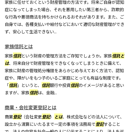
家族に任せておくという財産管理の方法です。将来ご自身が認知
症になってしまった場合、それを悪用したい第三者から、詐欺的
な行為や悪徳商法を持ちかけられるおそれがあります。また、ご
自身では、各種支払いや給付などにおいて適切な財産管理ができ
ず、安心して生活できない...
家族信託とは
家族
信託
という財産の管理方法をご存知でしょうか。家族
信託
と
は
、将来自分で財産管理をできなくなってしまうときに備えて、
家族に財産の管理処分権限をあらかじめ与えておく方法で、認知
症や、障がいをもつ子のいるご家庭にとっても有益な制度です。
「
信託
」というと、
信託
銀行や投資
信託
のイメージがあると思い
ますが、家族
信託
は、金融...
商業・会社変更登記とは
商業
登記
（会社変更
登記
）
とは
、株式会社などの法人について、
設立から清算にいたるまで一定の事項を法務局で
登記
すること
で、法人の内容を社会一般の人に公示することにより、法人を巡