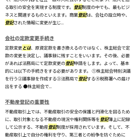
る取引の安全を実現する制度です。
登記
制度の中でも、最もビジ
ネスと関連するものといえます。商業
登記
は、会社の設立時や、
登記
された情報に変更が生じ...
会社の定款変更手続き
定款変更
とは
、原資定款を書き換えるのではなく、株主総会で定
款の変更を決定し、議事録に残すことをいいます。その後、必要
があれば法務局にて定款変更の
登記
申請をします。よって、基本
的には以下の手続きをする必要があります。 ①株主総会特別決議
を行う②議事録を作成する③法務局で
登記
する④税務署への届け
出をする ●株主総会で...
不動産登記の重要性
不動産取引上では、不動産取引の安全の保護と円滑化を図るため
に、取引対象となる不動産の現況や権利関係等を
登記
簿上に記録
して公示する、不動産
登記
制度が採用されています。そして、不
動産取引上で自分の権利を守り、第三者との紛争を防ぐために