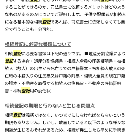
することができるのか、司法書士に依頼するメリットはどのよう
なものがあるのかについてご説明します。 子供や配偶者が相続人
になる基本的な相続
登記
であれば、司法書士に依頼しなくても自
分で行うことも十分可能...
相続登記に必要な書類について
相続
登記
に必要な書類は下記の通りです。 ■遺産分割協議により
登記
する場合・遺産分割協議書・相続人全員の印鑑証明書・被相
続人（故人）の出生から死亡までの戸籍謄本・被相続人故人の死
亡時の本籍入りの住民票又は戸籍の附票・相続人全員の現在戸籍
の謄本・不動産を取得する相続人の住民票・不動産の評価証明
書・相続
登記
用の委任状
相続登記の期限と行わないと生じる問題点
相続
登記
は義務ではなく、いつまでにしなければならないという
期限もありません。しかし、放置していると以下のような様々な
問題が生じるおそれがあるため、相続が発生したら早めに手続き