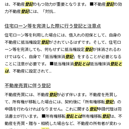
は、不動産
登記
のもつ効力が重要となります。 ■不動産
登記
の効
力不動産
登記
には、「対抗...
住宅ローン等を完済した際に行う登記と注意点
住宅ローン等を利用した場合には、借入れの担保として、自身の
不動産に抵当権設定
登記
がされているはずです。そして、住宅ロ
ーン等を完済しても、何もせずに抵当権設定
登記
が抹消されるわ
けではなく、自身で「抵当権抹消
登記
」をすることが必要となる
ことに注意が必要です。 ■抵当権抹消
登記
とは
抵当権抹消
登記
と
は
、不動産に設定されて...
不動産売買に伴う登記
不動産売買には、不動産
登記
が必ず伴います。不動産を売買し
て、所有権が移転した場合には、契約後に「所有権移転
登記
」の
申請を行わなければなりません。これに関する
登記
申請代理は司
法書士が行います。 ■所有権移転
登記
とは
所有権移転
登記
は、不
動産を売買・贈与・相続した場合など、不動産の所有者が変わっ