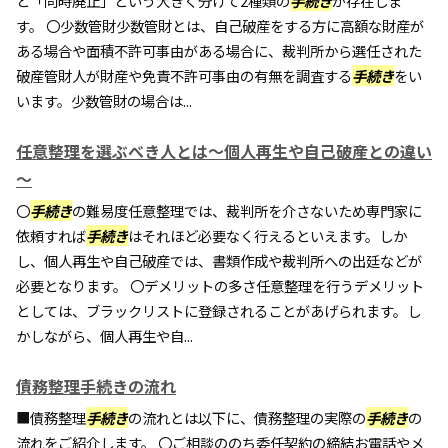
と「同時廃止」という大きく分けて2種類の
手続き
が存在しま
す。 〇少数管財少数管財とは、自己破産をする方に高額な財産が
ある場合や面積不許可事由がある場合に、裁判所から選任された
破産管財人が財産や免責不許可事由の有無を調査する
手続き
をい
います。少数管財の場合は...
任意整理を選ぶべき人とは～個人再生や自己破産との違い
～
〇
手続き
の難易度任意整理では、裁判所を介さないため専門家に
依頼すれば
手続き
はそれほど必要なく行えるといえます。しか
し、個人再生や自己破産では、書類作成や裁判所への出廷などが
必要となります。 〇デメリットの多さ任意整理を行うデメリット
としては、ブラックリストに登録されることがあげられます。し
かしながら、個人再生や自...
債務整理手続きの流れ
■債務整理
手続き
の流れとは以下に、債務整理の実際の
手続き
の
流れをご紹介します。 〇ご相談ののち委任契約の締結お電話やメ