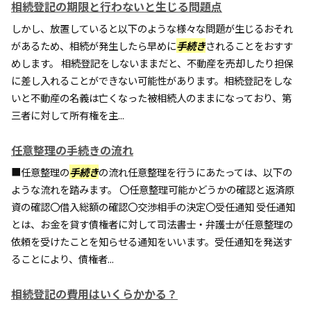
相続登記の期限と行わないと生じる問題点
しかし、放置していると以下のような様々な問題が生じるおそれ
があるため、相続が発生したら早めに
手続き
されることをおすす
めします。 相続登記をしないままだと、不動産を売却したり担保
に差し入れることができない可能性があります。相続登記をしな
いと不動産の名義は亡くなった被相続人のままになっており、第
三者に対して所有権を主...
任意整理の手続きの流れ
■任意整理の
手続き
の流れ任意整理を行うにあたっては、以下の
ような流れを踏みます。 〇任意整理可能かどうかの確認と返済原
資の確認〇借入総額の確認〇交渉相手の決定〇受任通知 受任通知
とは、お金を貸す債権者に対して司法書士・弁護士が任意整理の
依頼を受けたことを知らせる通知をいいます。受任通知を発送す
ることにより、債権者...
相続登記の費用はいくらかかる？