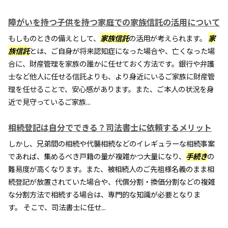
障がいを持つ子供を持つ家庭での家族信託の活用について
もしものときの備えとして、
家族信託
の活用が考えられます。
家
族信託
とは、ご自身が将来認知症になった場合や、亡くなった場
合に、財産管理を家族の誰かに任せておく方法です。銀行や弁護
士など他人に任せる信託よりも、より身近にいるご家族に財産管
理を任せることで、安心感があります。また、ご本人の状況を身
近で見守っているご家族...
相続登記は自分でできる？司法書士に依頼するメリット
しかし、兄弟間の相続や代襲相続などのイレギュラーな相続事案
であれば、集めるべき戸籍の量が複雑かつ大量になり、
手続き
の
難易度が高くなります。また、被相続人のご先祖様名義のまま相
続登記が放置されていた場合や、代償分割・換価分割などの複雑
な分割方法で相続する場合は、専門的な知識が必要となりま
す。 そこで、司法書士に任せ...