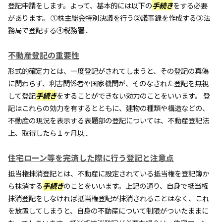
登記申請をします。よって、基本的には以下の
手続き
をする必要
があります。 ①株主総会特別決議を行う②議事録を作成する③法
務局で登記する④税務署...
不動産登記の重要性
形式的確定力とは、一度登記がされてしまうと、その登記の真偽
に関わらず、利害関係者や国家機関が、そのなされた登記を無視
して登記
手続き
をすることができない効力のことをいいます。 登
記はこれらの効力を有するとともに、建物の種類や構造などの、
不動産の現況を表示する表題部の登記については、不動産登記法
上、取得したら１ヶ月以...
住宅ローン等を完済した際に行う登記と注意点
抵当権抹消登記とは、不動産に設定されている抵当権を登記簿か
ら抹消する
手続き
のことをいいます。上記の通り、自身で抵当権
抹消登記をしなければ抵当権登記が抹消されることはなく、これ
を放置してしまうと、自身の不動産について制限がついたままに