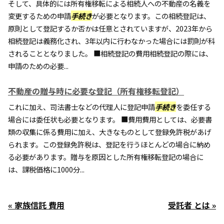
そして、具体的には所有権移転による相続人への不動産の名義を
変更するための申請
手続き
が必要となります。この相続登記は、
原則として登記するか否かは任意とされていますが、2023年から
相続登記は義務化され、3年以内に行わなかった場合には罰則が科
されることとなりました。 ■相続登記の費用相続登記の際には、
申請のための必要...
不動産の贈与時に必要な登記（所有権移転登記）
これに加え、司法書士などの代理人に登記申請
手続き
を委任する
場合には委任状も必要となります。 ■費用費用としては、必要書
類の収集に係る費用に加え、大きなものとして登録免許税があげ
られます。この登録免許税は、登記を行うほとんどの場合に納め
る必要があります。贈与を原因とした所有権移転登記の場合に
は、課税価格に1000分...
« 家族信託 費用
受託者 とは »