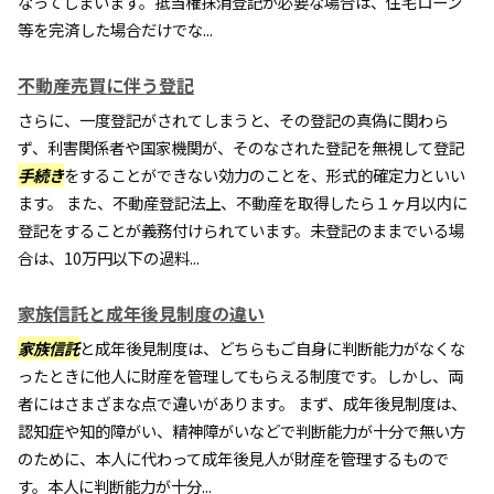
なってしまいます。抵当権抹消登記が必要な場合は、住宅ローン
等を完済した場合だけでな...
不動産売買に伴う登記
さらに、一度登記がされてしまうと、その登記の真偽に関わら
ず、利害関係者や国家機関が、そのなされた登記を無視して登記
手続き
をすることができない効力のことを、形式的確定力といい
ます。 また、不動産登記法上、不動産を取得したら１ヶ月以内に
登記をすることが義務付けられています。未登記のままでいる場
合は、10万円以下の過料...
家族信託と成年後見制度の違い
家族信託
と成年後見制度は、どちらもご自身に判断能力がなくな
ったときに他人に財産を管理してもらえる制度です。しかし、両
者にはさまざまな点で違いがあります。 まず、成年後見制度は、
認知症や知的障がい、精神障がいなどで判断能力が十分で無い方
のために、本人に代わって成年後見人が財産を管理するもので
す。本人に判断能力が十分...