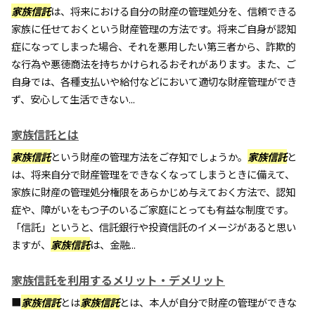
家族信託
は、将来における自分の財産の管理処分を、信頼できる
家族に任せておくという財産管理の方法です。将来ご自身が認知
症になってしまった場合、それを悪用したい第三者から、詐欺的
な行為や悪徳商法を持ちかけられるおそれがあります。また、ご
自身では、各種支払いや給付などにおいて適切な財産管理ができ
ず、安心して生活できない...
家族信託とは
家族信託
という財産の管理方法をご存知でしょうか。
家族信託
と
は、将来自分で財産管理をできなくなってしまうときに備えて、
家族に財産の管理処分権限をあらかじめ与えておく方法で、認知
症や、障がいをもつ子のいるご家庭にとっても有益な制度です。
「信託」というと、信託銀行や投資信託のイメージがあると思い
ますが、
家族信託
は、金融...
家族信託を利用するメリット・デメリット
■
家族信託
とは
家族信託
とは、本人が自分で財産の管理ができな