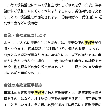
ール等で債務整理について依頼主様からご相談を承った後、当事
務所にご依頼いただくことが決まりましたら、委任契約書を交わ
すことで、債務整理が開始されます。 〇債権者への受任通知の送
付サラ金などの債権者...
商業・会社変更登記とは
よって、これらに変更が生じた場合には、変更登記の
手続き
が必
須となります。 商業登記にも種類があり、個人の状況によって、
必要となる登記が異なります。具体的には、以下の通りです。●
新たに会社を作りたい場合・・・会社設立登記●代表取締役や取
締役、監査役などの会社役員が変わった・・・役員変更登記●会
社の名前や目的を変更し...
会社の定款変更手続き
■基本的な定款変更
手続き
の流れ定款変更とは、原資定款を書き
換えるのではなく、株主総会で定款の変更を決定し、議事録に残
すことをいいます。その後、必要があれば法務局にて定款変更の