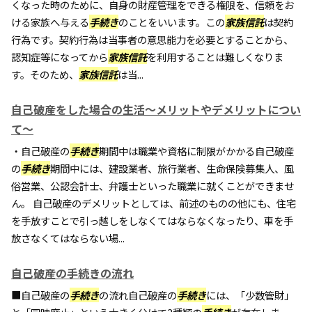
くなった時のために、自身の財産管理をできる権限を、信頼をお
ける家族へ与える
手続き
のことをいいます。この
家族信託
は契約
行為です。契約行為は当事者の意思能力を必要とすることから、
認知症等になってから
家族信託
を利用することは難しくなりま
す。そのため、
家族信託
は当...
自己破産をした場合の生活～メリットやデメリットについ
て～
・自己破産の
手続き
期間中は職業や資格に制限がかかる自己破産
の
手続き
期間中には、建設業者、旅行業者、生命保険募集人、風
俗営業、公認会計士、弁護士といった職業に就くことができませ
ん。 自己破産のデメリットとしては、前述のものの他にも、住宅
を手放すことで引っ越しをしなくてはならなくなったり、車を手
放さなくてはならない場...
自己破産の手続きの流れ
■自己破産の
手続き
の流れ自己破産の
手続き
には、「少数管財」