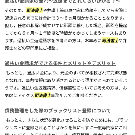
過払い金請求の流れ～返還までどれくらいかかる？～
そのため、
司法書士
や弁護士等の専門家に依頼をしてから実際に
返還されるまでには合計で３～６ヵ月間かかることとなります。
但し，任意の和解が成立せずに訴訟に移行した場合，訴訟を提起
してから６ヵ月～１年間ほど時間がかかってしまうケースもあり
ます。過払い金返還請求をお考えの方は、お早めに
司法書士
や弁
護士などの専門家にご相談...
過払い金請求ができる条件とメリットやデメリット
もっとも、過払い金により、元金のすべてが相殺されて完済状態
となれば、事故情報は取り消されるという運用がとられているよ
うです。過払い金返還請求、債務整理についてお考えの方は、お
気軽にアイクス
司法書士
事務所までご相談ください。
債務整理をした際のブラックリスト登録について
もっとも、さらに状況を悪化させることを防ぐためにも、ブラッ
クリストに登録されることばかりを気にせずに一度専門家にご相
談いただくことをおすすめします。債務整理、借金についてお悩