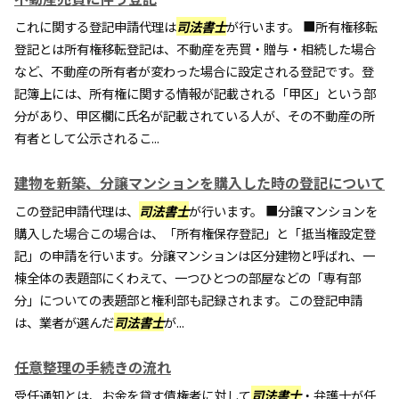
これに関する登記申請代理は
司法書士
が行います。 ■所有権移転
登記とは所有権移転登記は、不動産を売買・贈与・相続した場合
など、不動産の所有者が変わった場合に設定される登記です。登
記簿上には、所有権に関する情報が記載される「甲区」という部
分があり、甲区欄に氏名が記載されている人が、その不動産の所
有者として公示されるこ...
建物を新築、分譲マンションを購入した時の登記について
この登記申請代理は、
司法書士
が行います。 ■分譲マンションを
購入した場合この場合は、「所有権保存登記」と「抵当権設定登
記」の申請を行います。分譲マンションは区分建物と呼ばれ、一
棟全体の表題部にくわえて、一つひとつの部屋などの「専有部
分」についての表題部と権利部も記録されます。この登記申請
は、業者が選んだ
司法書士
が...
任意整理の手続きの流れ
受任通知とは、お金を貸す債権者に対して
司法書士
・弁護士が任