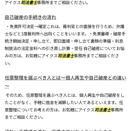
アイクス
司法書士
事務所までご相談ください。
自己破産の手続きの流れ
・免責許可決定→確定これは、裁判官との面接を行うため、弁護
士などと1度裁判所へ出向くことをいいます。・免責審尋・破産手
続き開始決定・申し立て、即日面接・申し立て書類の準備・利息
制限法の法定金利への引き直し計算・受任 自己破産についてお悩
みの方は、お気軽にアイクス
司法書士
事務所までご相談くださ
い。
任意整理を選ぶべき人とは～個人再生や自己破産との違い
～
そのため、任意整理を選ぶべき人とは、個人再生や自己破産をし
たことがなく、手軽に借金を減額したい人であるといえます。任
意整理についてお考えの方は、お気軽にアイクス
司法書士
事務所
までご相談ください。