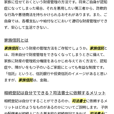
家族に任せておくという財産管理の方法です。将来ご自身が認知
症になってしまった場合、それを悪用したい第三者から、詐欺的
な行為や悪徳商法を持ちかけられるおそれがあります。また、ご
自身では、各種支払いや給付などにおいて適切な財産管理ができ
ず、安心して生活できない...
家族信託とは
家族信託
という財産の管理方法をご存知でしょうか。
家族信託
と
は、将来自分で財産管理をできなくなってしまうときに備えて、
家族に財産の管理処分権限をあらかじめ与えておく方法で、認知
症や、障がいをもつ子のいるご家庭にとっても有益な制度です。
「信託」というと、信託銀行や投資信託のイメージがあると思い
ますが、
家族信託
は、金融...
相続登記は自分でできる？司法書士に依頼するメリット
相続登記は自分ですることができるのか、
司法書士
に依頼するメ
リットはどのようなものがあるのかについてご説明します。 子供
や配偶者が相続人になる基本的な相続登記であれば、
司法書士
に