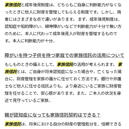
家族信託
と成年後見制度は、どちらもご自身に判断能力がなくな
ったときに他人に財産を管理してもらえる制度です。しかし、両
者にはさまざまな点で違いがあります。 まず、成年後見制度は、
認知症や知的障がい、精神障がいなどで判断能力が十分で無い方
のために、本人に代わって成年後見人が財産を管理するもので
す。本人に判断能力が十分...
障がいを持つ子供を持つ家庭での家族信託の活用について
もしものときの備えとして、
家族信託
の活用が考えられます。
家
族信託
とは、ご自身が将来認知症になった場合や、亡くなった場
合に、財産管理を家族の誰かに任せておく方法です。銀行や弁護
士など他人に任せる信託よりも、より身近にいるご家族に財産管
理を任せることで、安心感があります。また、ご本人の状況を身
近で見守っているご家族...
親が認知症になっても家族信託契約はできる？
家族信託
は、将来における自分の財産の管理処分を、信頼できる