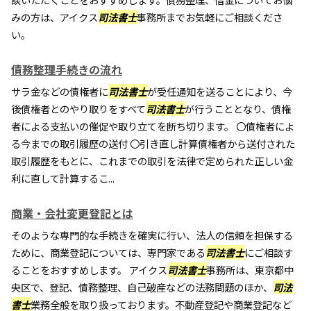
みの方は、アイクス
司法書士
事務所までお気軽にご相談くださ
い。
債務整理手続きの流れ
サラ金などの債権者に
司法書士
が受任通知を送ることにより、今
後債権者とのやり取りをすべて
司法書士
が行うこととなり、債権
者による支払いの催促や取り立てを断ち切ります。 〇債権者によ
る今までの取引履歴の送付 〇引き直し計算債権者から送付された
取引履歴をもとに、これまでの取引を法律で定められた正しい金
利に直して計算するこ...
商業・会社変更登記とは
そのような専門的な手続きを確実に行い、法人の信頼を担保する
ために、商業登記については、専門家である
司法書士
にご相談す
ることをおすすめします。 アイクス
司法書士
事務所は、東京都中
央区で、登記、債務整理、自己破産などの法務問題のほか、
司法
書士
業務全般を取り扱っております。不動産登記や商業登記など